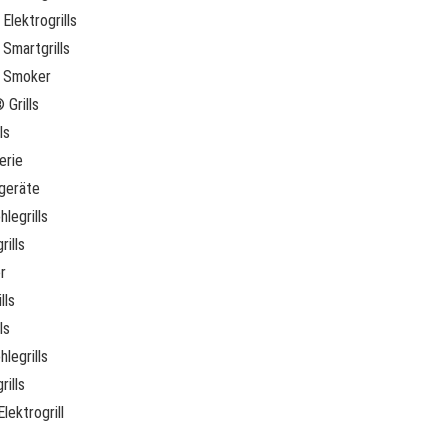
Elektrogrills
Smartgrills
 Smoker
 Grills
ls
erie
geräte
legrills
rills
r
lls
ls
legrills
rills
lektrogrill