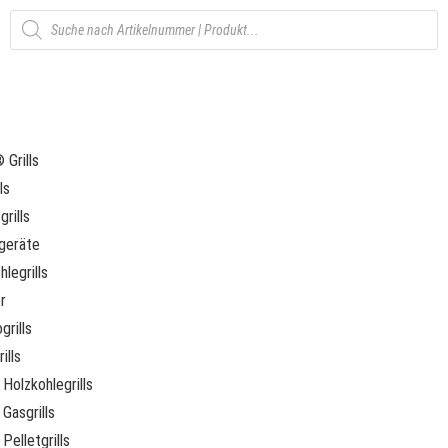
Grills
ls
rills
geräte
legrills
r
grills
ills
Holzkohlegrills
Gasgrills
Pelletgrills