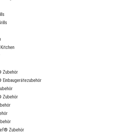
lls
ills
n
Kitchen
r
® Zubehör
 Einbaugerätezubehör
ubehör
g® Zubehör
ubehör
behör
behör
hef® Zubehör