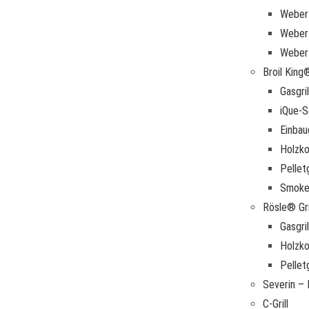
Weber 
Weber 
Weber
Broil King®
Gasgril
iQue-S
Einbau
Holzkoh
Pelletg
Smoke
Rösle® Gri
Gasgril
Holzkoh
Pelletg
Severin – E
C-Grill