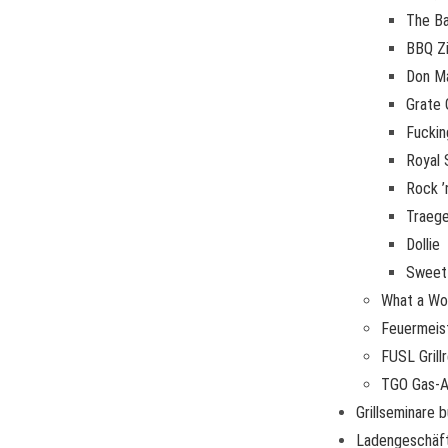
The B
BBQ Zi
Don M
Grate
Fuckin
Royal 
Rock ’
Traege
Dollie
Sweet
What a Wo
Feuermeist
FUSL Grillr
TGO Gas-A
Grillseminare 
Ladengeschäf