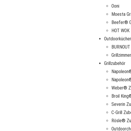
Ooni
Moesta Gri
Beefer® Gr
HOT WOK
Outdoorküche
BURNOUT 
Grillzimme
Grillzubehör
Napoleon
Napoleon®
Weber® Z
Broil Kin
Severin Z
C-Grill Zu
Rösle® Zu
Outdoorc