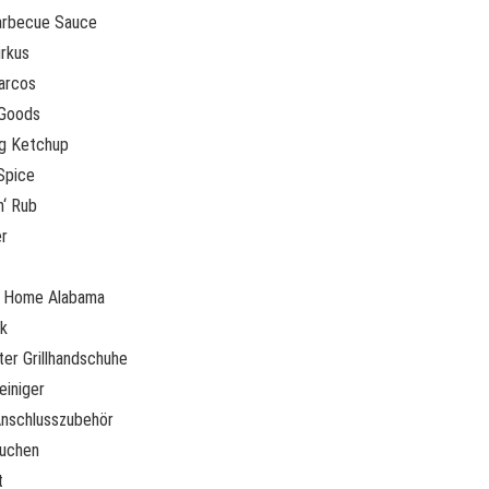
arbecue Sauce
rkus
arcos
 Goods
g Ketchup
Spice
n‘ Rub
r
 Home Alabama
k
er Grillhandschuhe
einiger
nschlusszubehör
buchen
t