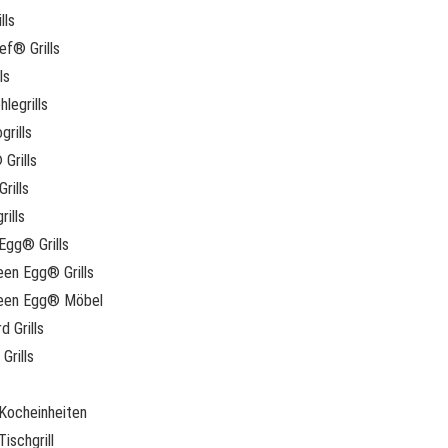
lls
f® Grills
ls
legrills
grills
 Grills
rills
rills
Egg® Grills
een Egg® Grills
reen Egg® Möbel
d Grills
Grills
Kocheinheiten
ischgrill