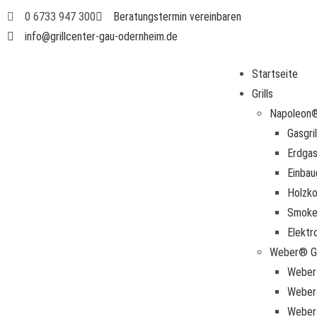
0 6733 947 300
Beratungstermin vereinbaren
info@grillcenter-gau-odernheim.de
Startseite
Grills
Napoleon® 
Gasgril
Erdgasg
Einbau
Holzkoh
Smoke
Elektro
Weber® Gr
Weber 
Weber 
Weber 