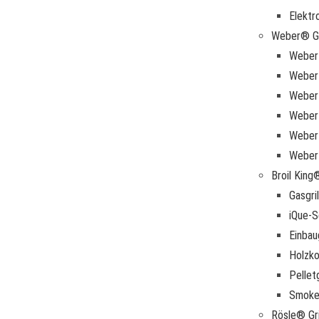
Elektro
Weber® Gr
Weber 
Weber 
Weber 
Weber 
Weber 
Weber
Broil King®
Gasgril
iQue-S
Einbau
Holzkoh
Pelletg
Smoke
Rösle® Gri