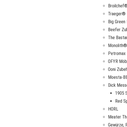
Broilchef
Traeger® 
Big Green
Beefer Zu
The Basta
Monolith®
Petromax
OFYR Möbe
Ooni Zube
Moesta-B
Dick Mess
1905 S
Red Sp
HORL
Meater T
Gewürze, 