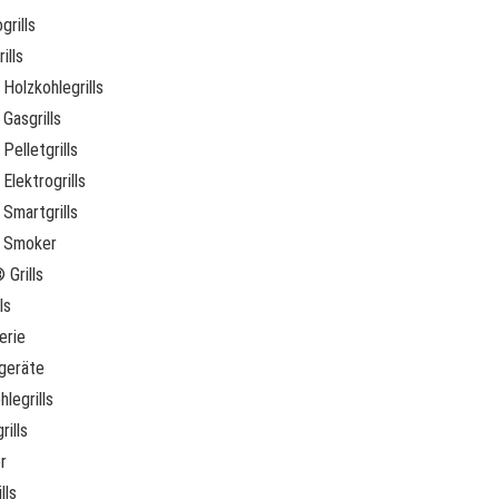
grills
ills
Holzkohlegrills
Gasgrills
Pelletgrills
Elektrogrills
Smartgrills
 Smoker
 Grills
ls
erie
geräte
legrills
rills
r
lls