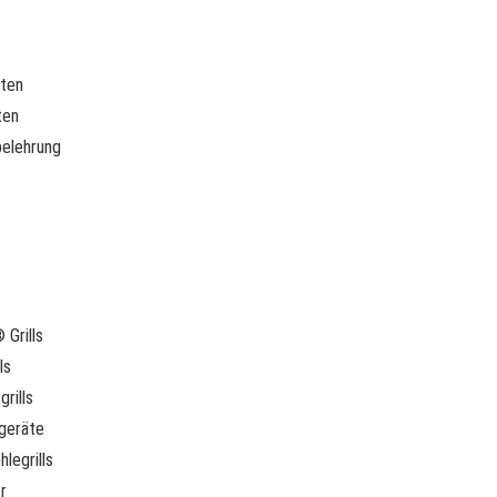
rten
ten
belehrung
Grills
ls
rills
geräte
legrills
r