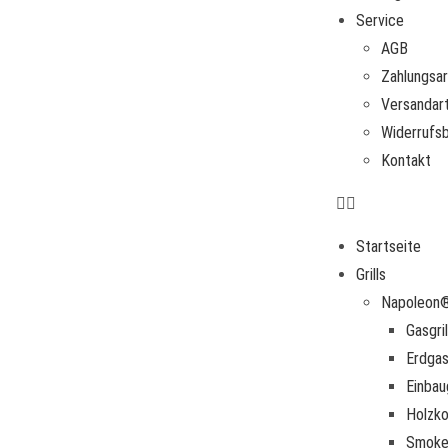
Service
AGB
Zahlungsa
Versandar
Widerrufs
Kontakt
Startseite
Grills
Napoleon® 
Gasgril
Erdgasg
Einbau
Holzkoh
Smoke