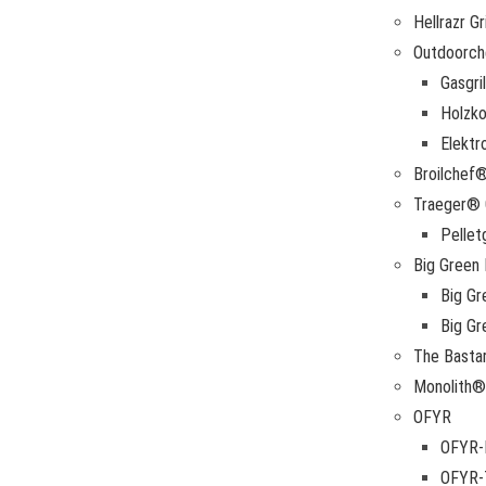
Hellrazr Gri
Outdoorche
Gasgril
Holzkoh
Elektro
Broilchef®
Traeger® G
Pelletg
Big Green 
Big Gr
Big G
The Bastar
Monolith® 
OFYR
OFYR-
OFYR-T