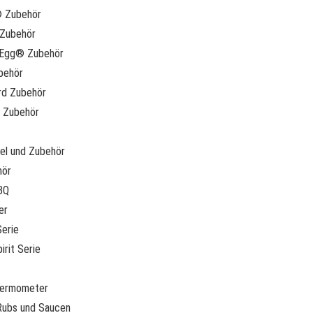
® Zubehör
Zubehör
 Egg® Zubehör
behör
rd Zubehör
 Zubehör
l und Zubehör
hör
BQ
er
erie
irit Serie
hermometer
Rubs und Saucen