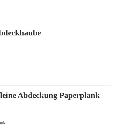
deckhaube
ine Abdeckung Paperplank
ank