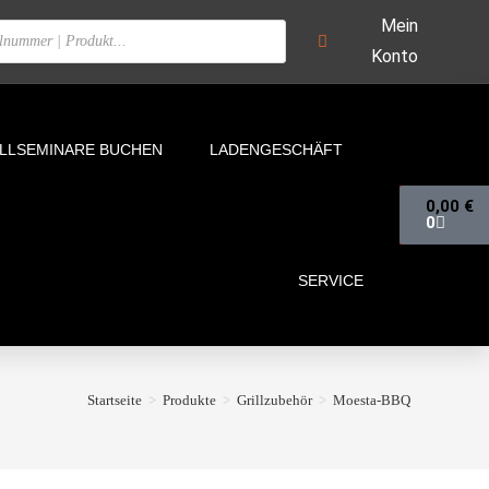
Mein
Konto
ILLSEMINARE BUCHEN
LADENGESCHÄFT
0,00
€
0
SERVICE
Startseite
>
Produkte
>
Grillzubehör
>
Moesta-BBQ