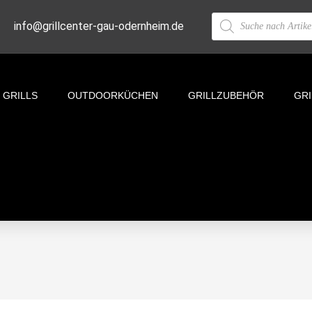
info@grillcenter-gau-odernheim.de
GRILLS
OUTDOORKÜCHEN
GRILLZUBEHÖR
GR