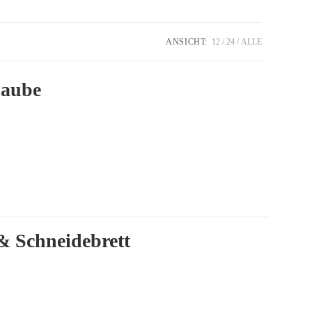
ANSICHT:
12
24
ALLE
haube
 Schneidebrett