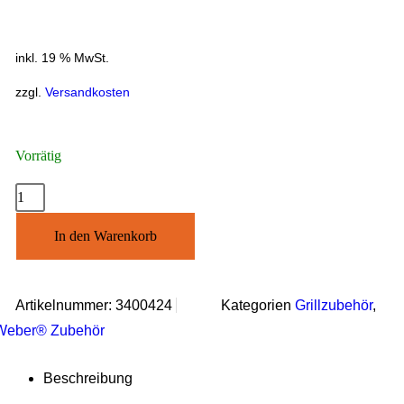
inkl. 19 % MwSt.
zzgl.
Versandkosten
Vorrätig
In den Warenkorb
Artikelnummer:
3400424
Kategorien
Grillzubehör
,
Weber® Zubehör
Beschreibung