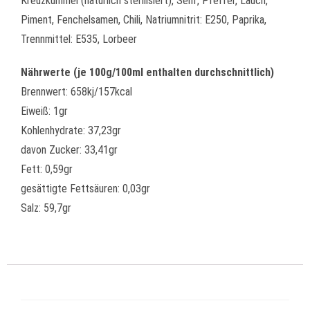
Kreuzkümmel (natürlich sterilisiert), Senf, Pfeffer, Lauch,
Piment, Fenchelsamen, Chili, Natriumnitrit: E250, Paprika,
Trennmittel: E535, Lorbeer
Nährwerte (je 100g/100ml enthalten durchschnittlich)
Brennwert: 658kj/157kcal
Eiweiß: 1gr
Kohlenhydrate: 37,23gr
davon Zucker: 33,41gr
Fett: 0,59gr
gesättigte Fettsäuren: 0,03gr
Salz: 59,7gr