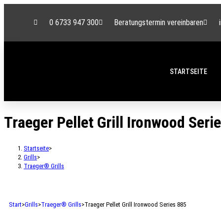
0 6733 947 300
Beratungstermin vereinbaren
STARTSEITE
Traeger Pellet Grill Ironwood Seri
Startseite
>
Grills
>
Traeger® Grills
Start
>
Grills
>
Traeger® Grills
>
Traeger Pellet Grill Ironwood Series 885