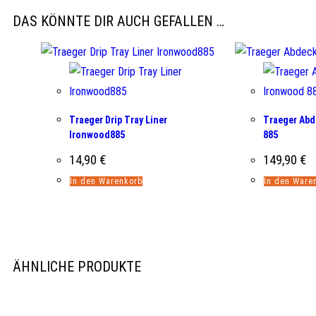
DAS KÖNNTE DIR AUCH GEFALLEN …
Traeger Drip Tray Liner
Traeger Ab
Ironwood885
885
14,90
€
149,90
€
In den Warenkorb
In den Ware
ÄHNLICHE PRODUKTE