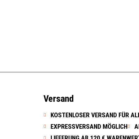
nwood Series 650
Traeger Pellet Grill Timberline Series 850
2.399,00
€
In den Warenkorb
Versand
KOSTENLOSER VERSAND FÜR ALL
EXPRESSVERSAND MÖGLICH
A
LIEFERUNG AB 120 € WARENWER