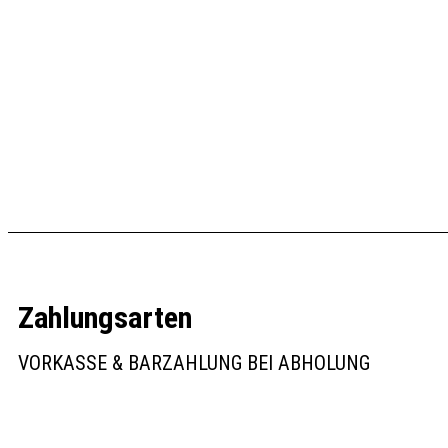
Traeger Pellet Grill Iro
1.699,00
€
Traeger Pellet Grill Timberline Series 1300
Weiterlesen
2.899,00
€
In den Warenkorb
Zahlungsarten
VORKASSE & BARZAHLUNG BEI ABHOLUNG