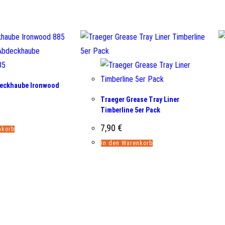
deckhaube Ironwood
Traeger Grease Tray Liner
Timberline 5er Pack
7,90
€
nkorb
In den Warenkorb