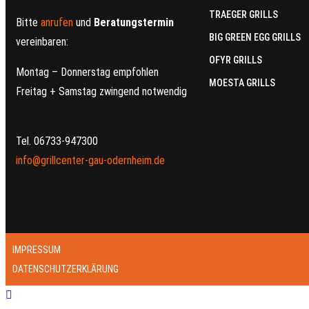
TRAEGER GRILLS
Bitte
anrufen
und
Beratungstermin
BIG GREEN EGG GRILLS
vereinbaren:
OFYR GRILLS
Montag – Donnerstag empfohlen
MOESTA GRILLS
Freitag + Samstag zwingend notwendig
Tel. 06733-947300
info@grillcenter-gau-odernheim.de
IMPRESSUM
DATENSCHUTZERKLÄRUNG