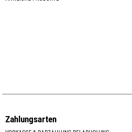
Schnellansicht
Schnellansicht
The Bastard Auffangschale Medium
The Bastard Auffangsc
22,95
€
20,95
€
Weiterlesen
In den Warenkorb
Zahlungsarten