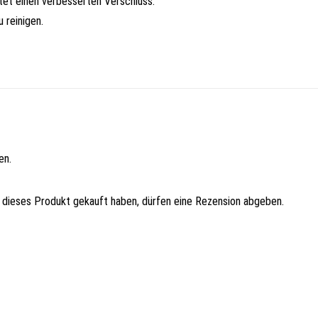
etet einen verbesserten Verschluss.
u reinigen.
en.
 dieses Produkt gekauft haben, dürfen eine Rezension abgeben.