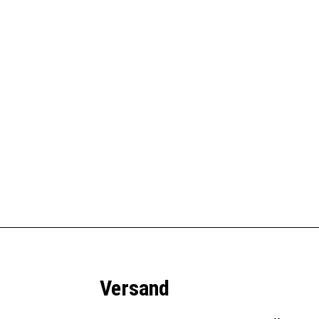
Schnellansicht
The Original Looftlighter
hale Compact
79,99
€
In den Warenkorb
Versand