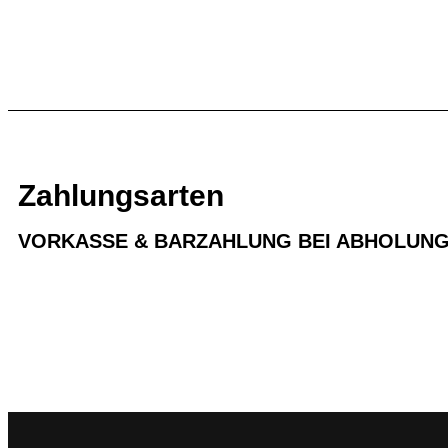
22,95
€
20,95
€
Weiterlesen
In den Warenko
Zahlungsarten
VORKASSE & BARZAHLUNG BEI ABHOLUN