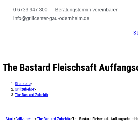
0 6733 947 300
Beratungstermin vereinbaren
info@grillcenter-gau-odernheim.de
St
The Bastard Fleischsaft Auffangs
Startseite
>
Grillzubehör
>
The Bastard Zubehör
Start
>
Grillzubehör
>
The Bastard Zubehör
>
The Bastard Fleischsaft Auffangschale H