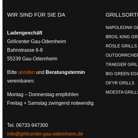
WIR SIND FÜR SIE DA
GRILLSORT
NAPOLEON® G
Ladengeschäft
BROIL KING GR
Grillcenter Gau-Odernheim
RÖSLE GRILLS
Bahnstrasse 6-8
OUTDORRCHEF
55239 Gau-Odernheim
TRAEGER GRIL
Bitte
anrufen
und
Beratungstermin
BIG GREEN EG
vereinbaren:
OFYR GRILLS
MOESTA GRILL
Montag – Donnerstag empfohlen
Freitag + Samstag zwingend notwendig
Tel. 06733-947300
info@grillcenter-gau-odernheim.de