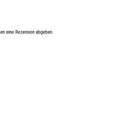
fen eine Rezension abgeben.
Schnell
Schnell
The Original Looftlighter
79,99
€
fangschale Compact
In den Warenkorb