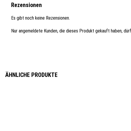
Rezensionen
Es gibt noch keine Rezensionen.
Nur angemeldete Kunden, die dieses Produkt gekauft haben, dür
ÄHNLICHE PRODUKTE
Schnellansicht
Schnellansicht
Schnellansicht
Schnellansicht
The Bastard Auffangschale Medium
The Bastard Auf