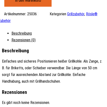
In den Warenkorb
50CM
Menge
Artikelnummer:
25036
Kategorien
Grillzubehör
,
Rösle®
ubehör
Beschreibung
Rezensionen (0)
Beschreibung
Einfaches und sicheres Positionieren heißer Grillkohle. Als Zange, z.
B. für Briketts, oder Schieber verwendbar. Die Länge von 50 cm
sorgt für ausreichenden Abstand zur Grillkohle. Einfache
Handhabung, auch mit Grillhandschuhen.
Rezensionen
Es gibt noch keine Rezensionen.