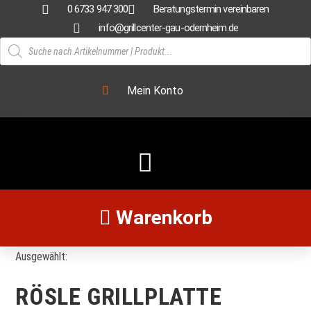
Zum
0 6733 947 300
Beratungstermin vereinbaren
Inhalt
info@grillcenter-gau-odernheim.de
springen
Products
search
Mein Konto
Warenkorb
Ausgewählt:
RÖSLE GRILLPLATTE