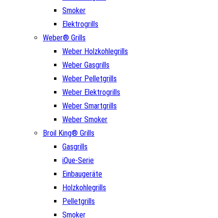
Smoker
Elektrogrills
Weber® Grills
Weber Holzkohlegrills
Weber Gasgrills
Weber Pelletgrills
Weber Elektrogrills
Weber Smartgrills
Weber Smoker
Broil King® Grills
Gasgrills
iQue-Serie
Einbaugeräte
Holzkohlegrills
Pelletgrills
Smoker