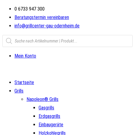
Zum
0 6733 947 300
Inhalt
Beratungstermin vereinbaren
springen
info@grillcenter-gau-odernheim.de
Products
search
Mein Konto
Startseite
Grills
Napoleon® Grills
Gasgrills
Erdgasgrills
Einbaugeräte
Holzkohlegrills