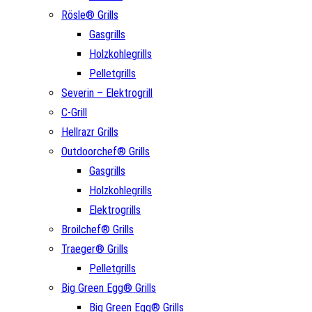
Rösle® Grills
Gasgrills
Holzkohlegrills
Pelletgrills
Severin – Elektrogrill
C-Grill
Hellrazr Grills
Outdoorchef® Grills
Gasgrills
Holzkohlegrills
Elektrogrills
Broilchef® Grills
Traeger® Grills
Pelletgrills
Big Green Egg® Grills
Big Green Egg® Grills