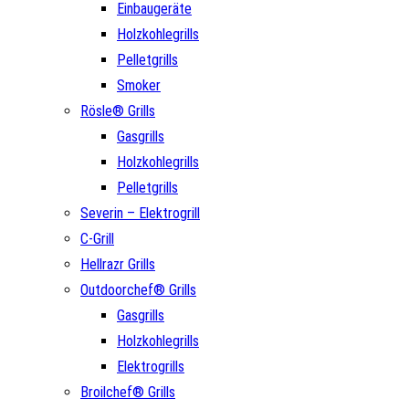
Einbaugeräte
Holzkohlegrills
Pelletgrills
Smoker
Rösle® Grills
Gasgrills
Holzkohlegrills
Pelletgrills
Severin – Elektrogrill
C-Grill
Hellrazr Grills
Outdoorchef® Grills
Gasgrills
Holzkohlegrills
Elektrogrills
Broilchef® Grills