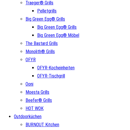
Traeger® Grills
Pelletgrills
Big Green Egg® Grills
Big Green Egg® Grills
Big Green Egg® Möbel
The Bastard Grills
Monolith® Grills
OFYR
OFYR-Kocheinheiten
OFYR-Tischgrill
Ooni
Moesta Grills
Beefer® Grills
HOT WOK
Outdoorküchen
BURNOUT Kitchen