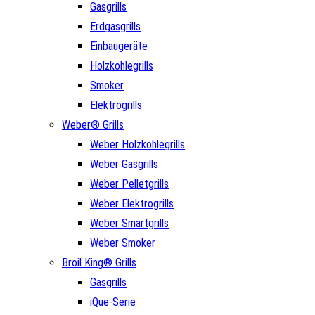
Gasgrills
Erdgasgrills
Einbaugeräte
Holzkohlegrills
Smoker
Elektrogrills
Weber® Grills
Weber Holzkohlegrills
Weber Gasgrills
Weber Pelletgrills
Weber Elektrogrills
Weber Smartgrills
Weber Smoker
Broil King® Grills
Gasgrills
iQue-Serie