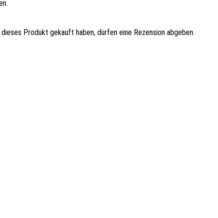
en.
 dieses Produkt gekauft haben, dürfen eine Rezension abgeben.
FLAME
Rösle Full-Size BBQ Plancha
ALLFLAME/EPICFLAME 4