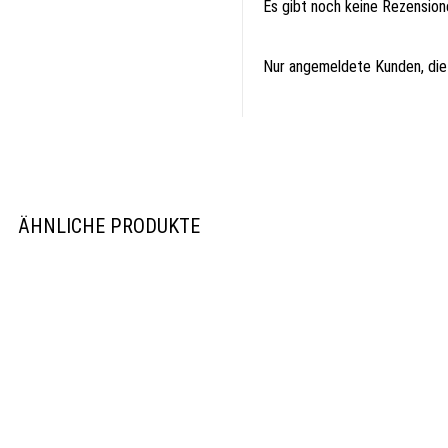
Es gibt noch keine Rezension
Nur angemeldete Kunden, die
ÄHNLICHE PRODUKTE
Rösle Plancha-Grillplatte BLAZEFLAME
Rösle Drehspieß BLAZE
129,00
€
199,00
€