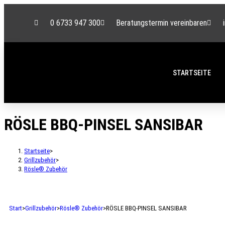
0 6733 947 300
Beratungstermin vereinbaren
STARTSEITE
RÖSLE BBQ-PINSEL SANSIBAR
Startseite
>
Grillzubehör
>
Rösle® Zubehör
Start
>
Grillzubehör
>
Rösle® Zubehör
>
RÖSLE BBQ-PINSEL SANSIBAR