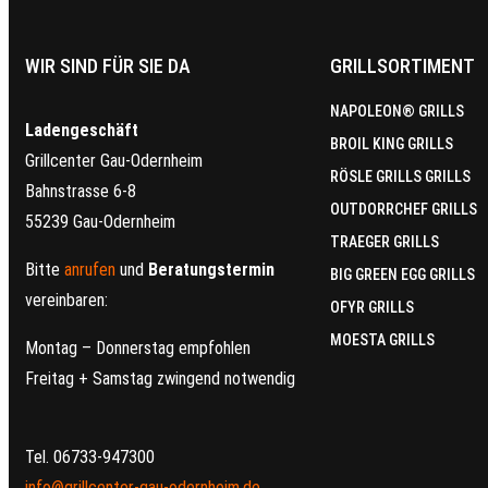
WIR SIND FÜR SIE DA
GRILLSORTIMENT
NAPOLEON® GRILLS
Ladengeschäft
BROIL KING GRILLS
Grillcenter Gau-Odernheim
RÖSLE GRILLS GRILLS
Bahnstrasse 6-8
OUTDORRCHEF GRILLS
55239 Gau-Odernheim
TRAEGER GRILLS
Bitte
anrufen
und
Beratungstermin
BIG GREEN EGG GRILLS
vereinbaren:
OFYR GRILLS
MOESTA GRILLS
Montag – Donnerstag empfohlen
Freitag + Samstag zwingend notwendig
Tel. 06733-947300
info@grillcenter-gau-odernheim.de