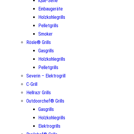
iQue-Serie
Einbaugeräte
Holzkohlegrills
Pelletgrills
Smoker
Rösle® Grills
Gasgrills
Holzkohlegrills
Pelletgrills
Severin – Elektrogrill
C-Grill
Hellrazr Grills
Outdoorchef® Grills
Gasgrills
Holzkohlegrills
Elektrogrills