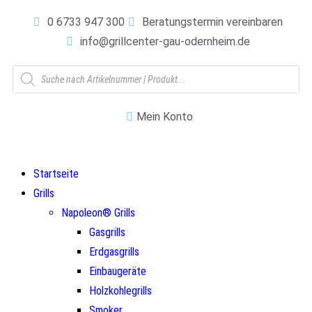
0 6733 947 300
Beratungstermin vereinbaren
info@grillcenter-gau-odernheim.de
Mein Konto
Startseite
Grills
Napoleon® Grills
Gasgrills
Erdgasgrills
Einbaugeräte
Holzkohlegrills
Smoker