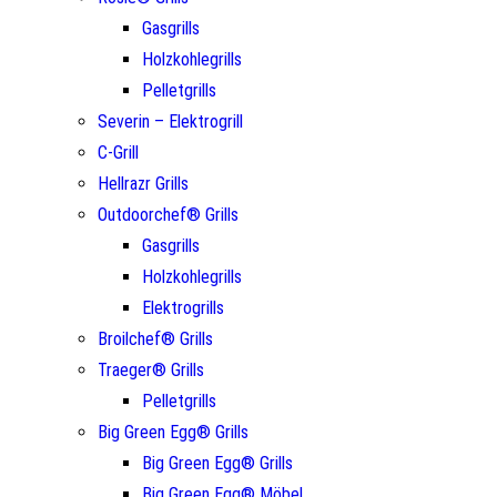
Gasgrills
Holzkohlegrills
Pelletgrills
Severin – Elektrogrill
C-Grill
Hellrazr Grills
Outdoorchef® Grills
Gasgrills
Holzkohlegrills
Elektrogrills
Broilchef® Grills
Traeger® Grills
Pelletgrills
Big Green Egg® Grills
Big Green Egg® Grills
Big Green Egg® Möbel