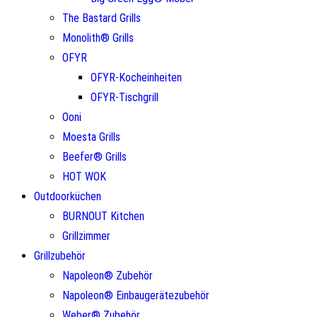
The Bastard Grills
Monolith® Grills
OFYR
OFYR-Kocheinheiten
OFYR-Tischgrill
Ooni
Moesta Grills
Beefer® Grills
HOT WOK
Outdoorküchen
BURNOUT Kitchen
Grillzimmer
Grillzubehör
Napoleon® Zubehör
Napoleon® Einbaugerätezubehör
Weber® Zubehör