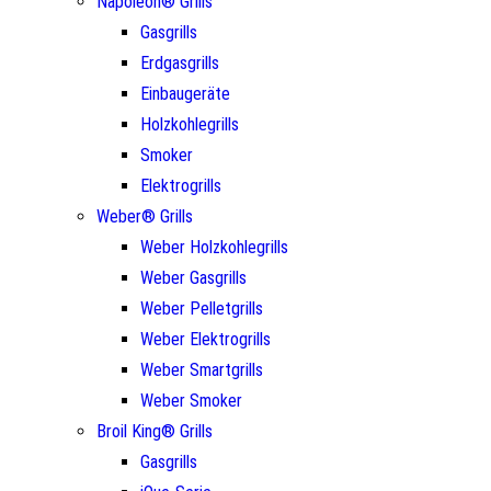
Napoleon® Grills
Gasgrills
Erdgasgrills
Einbaugeräte
Holzkohlegrills
Smoker
Elektrogrills
Weber® Grills
Weber Holzkohlegrills
Weber Gasgrills
Weber Pelletgrills
Weber Elektrogrills
Weber Smartgrills
Weber Smoker
Broil King® Grills
Gasgrills