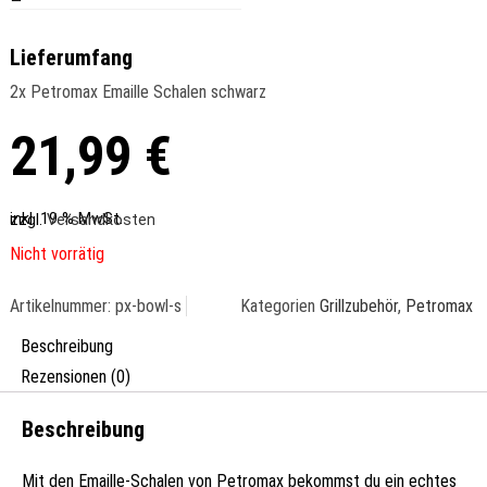
Lieferumfang
2x Petromax Emaille Schalen schwarz
21,99
€
inkl. 19 % MwSt.
zzgl.
Versandkosten
Nicht vorrätig
Artikelnummer:
px-bowl-s
Kategorien
Grillzubehör
,
Petromax
Beschreibung
Rezensionen (0)
Beschreibung
Mit den Emaille-Schalen von Petromax bekommst du ein echtes