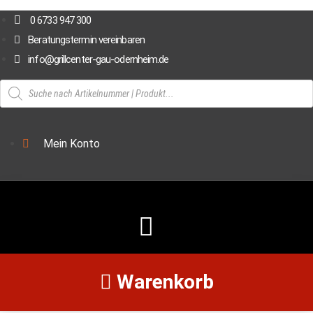
Zum
0 6733 947 300
Inhalt
Beratungstermin vereinbaren
springen
info@grillcenter-gau-odernheim.de
Products
search
Mein Konto
Warenkorb