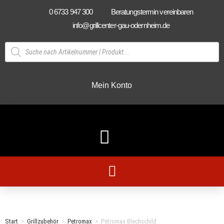
0 6733 947 300
Beratungstermin vereinbaren
info@grillcenter-gau-odernheim.de
Mein Konto
Start
>
Grillzubehör
>
Petromax
>
Petromax Blechschild