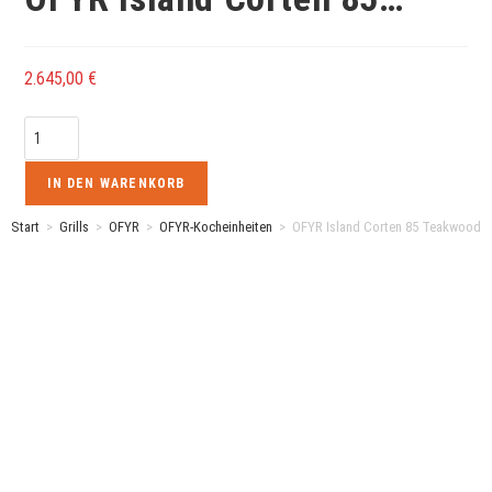
2.645,00
€
IN DEN WARENKORB
Start
>
Grills
>
OFYR
>
OFYR-Kocheinheiten
>
OFYR Island Corten 85 Teakwood