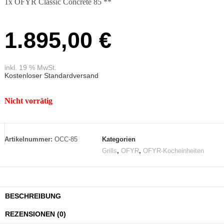
1x OFYR Classic Concrete 85 **
1.895,00
€
inkl. 19 % MwSt.
Kostenloser Standardversand
Nicht vorrätig
Artikelnummer:
OCC-85
Kategorien
Grills
,
OFYR
,
OFYR-Kocheinheiten
BESCHREIBUNG
REZENSIONEN (0)