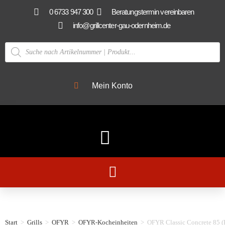
0 6733 947 300
Beratungstermin vereinbaren
info@grillcenter-gau-odernheim.de
Mein Konto
Start
>
Grills
>
OFYR
>
OFYR-Kocheinheiten
>
OFYR Classic Concrete 85 (