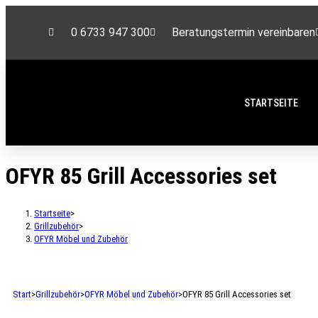
0 6733 947 300
Beratungstermin vereinbaren
STARTSEITE
OFYR 85 Grill Accessories set
Startseite
>
Grillzubehör
>
OFYR Möbel und Zubehör
Start
>
Grillzubehör
>
OFYR Möbel und Zubehör
>
OFYR 85 Grill Accessories set