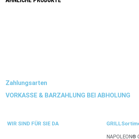
ÄHNLICHE PRODUKTE
Schnellansicht
Schnellansicht
Horizontale Spieße Ring 100
Zedernholzplank
95,00
€
34,95
€
Weiterlesen
Weiterlesen
Zahlungsarten
VORKASSE & BARZAHLUNG BEI ABHOLUNG
WIR SIND FÜR SIE DA
GRILLSortim
NAPOLEON® 