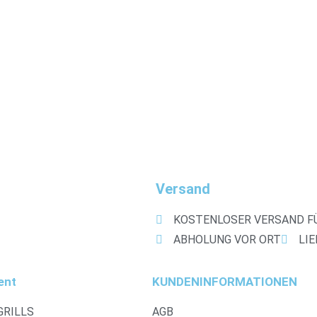
Schnellansicht
Schnellans
Schnellansicht
Schnellans
en PRO
OFYR Kochbuch NL-FR
59,00
€
Weiterlesen
Versand
KOSTENLOSER VERSAND FÜ
ABHOLUNG VOR ORT
LI
ent
KUNDENINFORMATIONEN
GRILLS
AGB