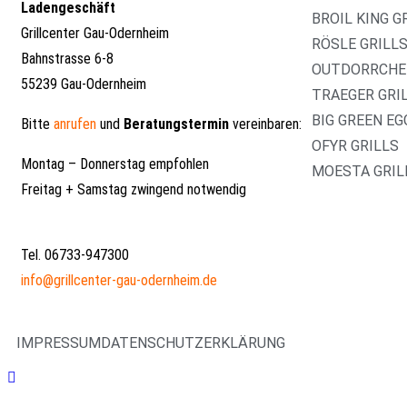
Ladengeschäft
BROIL KING G
Grillcenter Gau-Odernheim
RÖSLE GRILLS
Bahnstrasse 6-8
OUTDORRCHEF
55239 Gau-Odernheim
TRAEGER GRI
BIG GREEN EG
Bitte
anrufen
und
Beratungstermin
vereinbaren:
OFYR GRILLS
Montag – Donnerstag empfohlen
MOESTA GRIL
Freitag + Samstag zwingend notwendig
Tel. 06733-947300
info@grillcenter-gau-odernheim.de
IMPRESSUM
DATENSCHUTZERKLÄRUNG