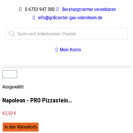
0 6733 947 300
Beratungstermin vereinbaren
info@grillcenter-gau-odernheim.de
Mein Konto
Ausgewählt:
Napoleon - PRO Pizzastein…
62,50
€
In den Warenkorb