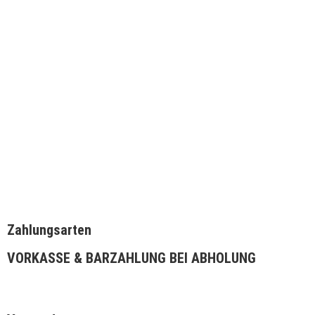
2.499,00
€
WEITERLESEN
Schnellansicht
Schnellansicht
Outdoor-Kühlschrank mit rechtsdrehender Tür
2.499,00
€
WEITERLESEN
Zahlungsarten
VORKASSE & BARZAHLUNG BEI ABHOLUNG