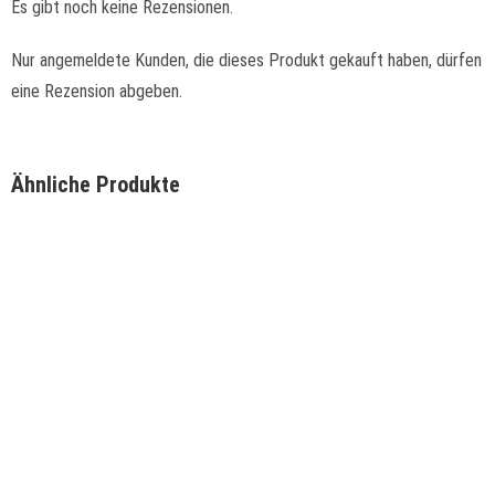
Es gibt noch keine Rezensionen.
Nur angemeldete Kunden, die dieses Produkt gekauft haben, dürfen
eine Rezension abgeben.
Ähnliche Produkte
Schnellansicht
Schnellansicht
Outdoor-Kühlschrank Doppeltür
3.099,00
€
WEITERLESEN
Schnellansicht
Schnellansicht
Outdoor-Kühlschrank mit linksdrehender Tür