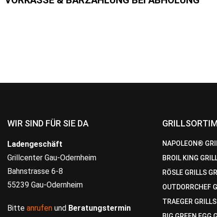
WIR SIND FÜR SIE DA
GRILLSORTI
Ladengeschäft
NAPOLEON® GRI
Grillcenter Gau-Odernheim
BROIL KING GRIL
Bahnstrasse 6-8
RÖSLE GRILLS GR
55239 Gau-Odernheim
OUTDORRCHEF G
TRAEGER GRILLS
Bitte
anrufen
und
Beratungstermin
BIG GREEN EGG 