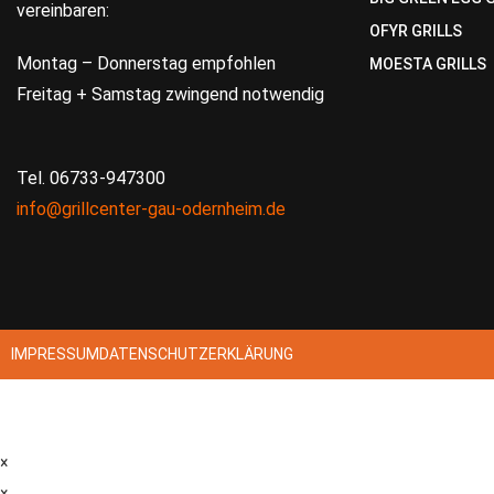
vereinbaren:
OFYR GRILLS
Montag – Donnerstag empfohlen
MOESTA GRILLS
Freitag + Samstag zwingend notwendig
Tel. 06733-947300
info@grillcenter-gau-odernheim.de
IMPRESSUM
DATENSCHUTZERKLÄRUNG
×
×