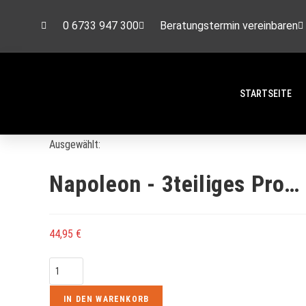
0 6733 947 300
Beratungstermin vereinbaren
STARTSEITE
Ausgewählt:
Napoleon - 3teiliges Pro…
44,95
€
IN DEN WARENKORB