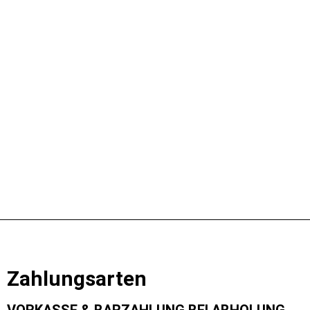
Schnellansicht
Schnellansicht
Schnellansicht
Schnellansicht
Napoleon Grillabdeckung für Freestyle 24″
Napoleon Premium
Grillplatte Wagen
Grillplattenwagen
69,95
€
84,95
€
IN DEN WARENKORB
WEITERLESEN
Zahlungsarten
VORKASSE & BARZAHLUNG BEI ABHOLUNG