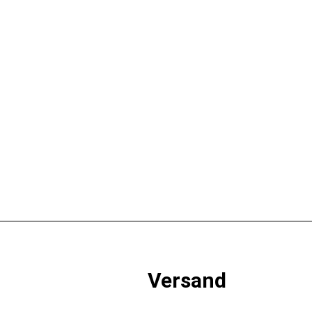
Schnellansicht
Schnellansicht
Prestige PRO 500 Grill-Abdeckhaube
94,95
€
 Grillabdeckung Rogue 30″
IN DEN WARENKORB
Versand