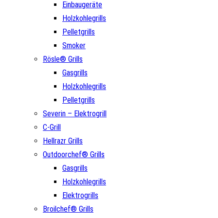
Einbaugeräte
Holzkohlegrills
Pelletgrills
Smoker
Rösle® Grills
Gasgrills
Holzkohlegrills
Pelletgrills
Severin – Elektrogrill
C-Grill
Hellrazr Grills
Outdoorchef® Grills
Gasgrills
Holzkohlegrills
Elektrogrills
Broilchef® Grills