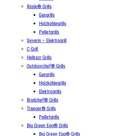
Rösle® Grills
Gasgrills
Holzkohlegrills
Pelletgrills
Severin – Elektrogrill
C-Grill
Hellrazr Grills
Outdoorchef® Grills
Gasgrills
Holzkohlegrills
Elektrogrills
Broilchef® Grills
Traeger® Grills
Pelletgrills
Big Green Egg® Grills
Big Green Egg® Grills