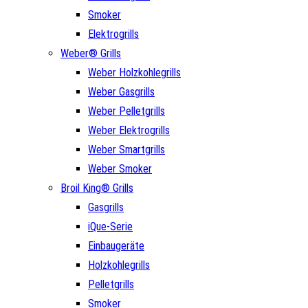
Smoker
Elektrogrills
Weber® Grills
Weber Holzkohlegrills
Weber Gasgrills
Weber Pelletgrills
Weber Elektrogrills
Weber Smartgrills
Weber Smoker
Broil King® Grills
Gasgrills
iQue-Serie
Einbaugeräte
Holzkohlegrills
Pelletgrills
Smoker