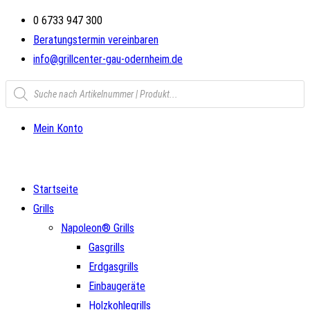
Zum
0 6733 947 300
Inhalt
Beratungstermin vereinbaren
springen
info@grillcenter-gau-odernheim.de
Products
search
Mein Konto
Startseite
Grills
Napoleon® Grills
Gasgrills
Erdgasgrills
Einbaugeräte
Holzkohlegrills