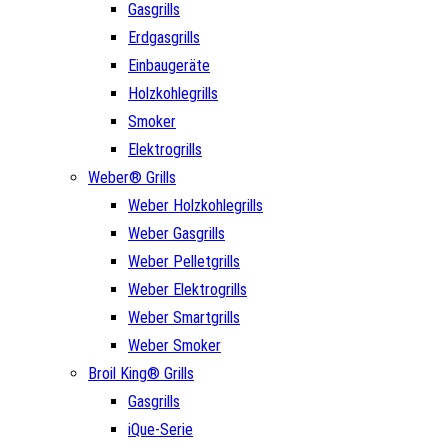
Gasgrills
Erdgasgrills
Einbaugeräte
Holzkohlegrills
Smoker
Elektrogrills
Weber® Grills
Weber Holzkohlegrills
Weber Gasgrills
Weber Pelletgrills
Weber Elektrogrills
Weber Smartgrills
Weber Smoker
Broil King® Grills
Gasgrills
iQue-Serie