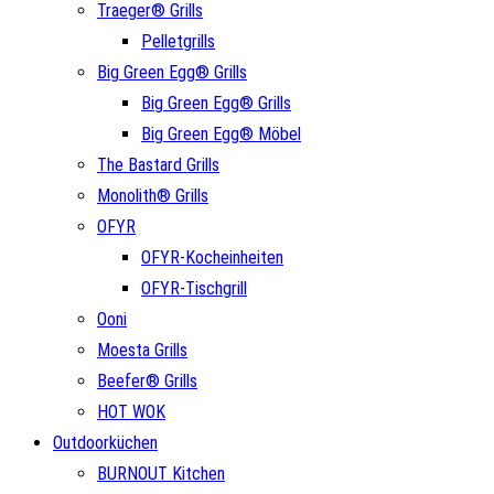
Traeger® Grills
Pelletgrills
Big Green Egg® Grills
Big Green Egg® Grills
Big Green Egg® Möbel
The Bastard Grills
Monolith® Grills
OFYR
OFYR-Kocheinheiten
OFYR-Tischgrill
Ooni
Moesta Grills
Beefer® Grills
HOT WOK
Outdoorküchen
BURNOUT Kitchen