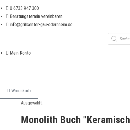
Zum
0 6733 947 300
Inhalt
Beratungstermin vereinbaren
springen
info@grillcenter-gau-odernheim.de
Products
search
Mein Konto
Warenkorb
Ausgewählt:
Monolith Buch "Keramisch