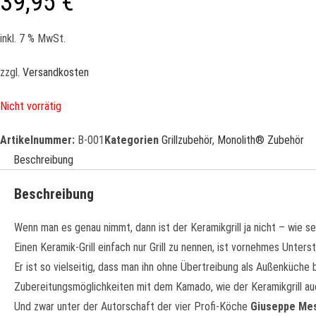
39,95
€
inkl. 7 % MwSt.
zzgl.
Versandkosten
Nicht vorrätig
Artikelnummer:
B-001
Kategorien
Grillzubehör
,
Monolith® Zubehör
Beschreibung
Beschreibung
Wenn man es genau nimmt, dann ist der Keramikgrill ja nicht – wie sein
Einen Keramik-Grill einfach nur Grill zu nennen, ist vornehmes Unter
Er ist so vielseitig, dass man ihn ohne Übertreibung als Außenküch
Zubereitungsmöglichkeiten mit dem Kamado, wie der Keramikgrill auc
Und zwar unter der Autorschaft der vier Profi-Köche
Giuseppe Me