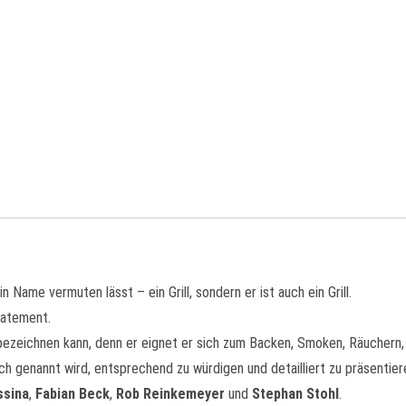
 Name vermuten lässt – ein Grill, sondern er ist auch ein Grill.
statement.
e bezeichnen kann, denn er eignet er sich zum Backen, Smoken, Räuchern,
h genannt wird, entsprechend zu würdigen und detailliert zu präsentier
ssina
,
Fabian Beck
,
Rob Reinkemeyer
und
Stephan Stohl
.