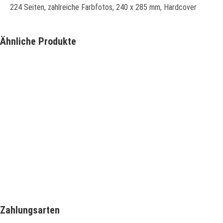
224 Seiten, zahlreiche Farbfotos, 240 x 285 mm, Hardcover
Ähnliche Produkte
Schnellansicht
Trolley für Icon & 
Schnellansicht
699,00
€
Monolith SGS Feuertopf Set LeChef
IN DEN WAREN
239,90
€
IN DEN WARENKORB
Zahlungsarten