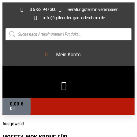
0 6733 947 300
Beratungstermin vereinbaren
info@grillcenter-gau-odernheim.de
Mein Konto
0,00
€
0
Ausgewählt: