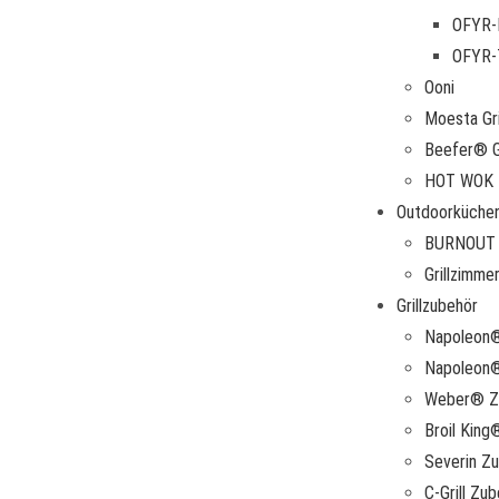
OFYR-
OFYR-T
Ooni
Moesta Gri
Beefer® Gr
HOT WOK
Outdoorküche
BURNOUT 
Grillzimme
Grillzubehör
Napoleon
Napoleon®
Weber® Z
Broil Kin
Severin Z
C-Grill Zu