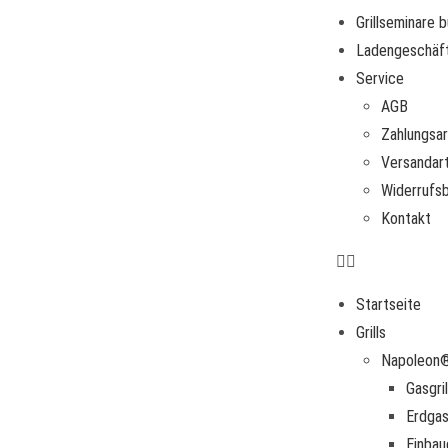
Grillseminare 
Ladengeschäf
Service
AGB
Zahlungsa
Versandar
Widerrufs
Kontakt
Startseite
Grills
Napoleon® 
Gasgril
Erdgasg
Einbau