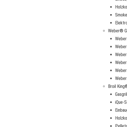
Holzkoh
Smoke
Elektro
Weber® Gr
Weber 
Weber 
Weber 
Weber 
Weber 
Weber
Broil King®
Gasgril
iQue-S
Einbau
Holzkoh
Pelletg