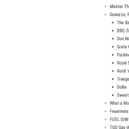
Meater T
Gewürze, 
The B
BBQ Zi
Don M
Grate
Fuckin
Royal 
Rock ’
Traege
Dollie
Sweet
What a Wo
Feuermeist
FUSL Grillr
TGO Gas-A