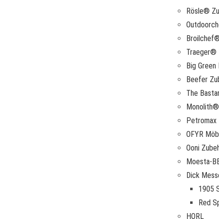
Rösle® Zu
Outdoorc
Broilchef
Traeger® 
Big Green
Beefer Zu
The Basta
Monolith®
Petromax
OFYR Möbe
Ooni Zube
Moesta-B
Dick Mess
1905 S
Red Sp
HORL