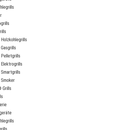
legrills
r
grills
ills
Holzkohlegrills
Gasgrills
Pelletgrills
Elektrogrills
Smartgrills
 Smoker
 Grills
ls
erie
geräte
legrills
rills