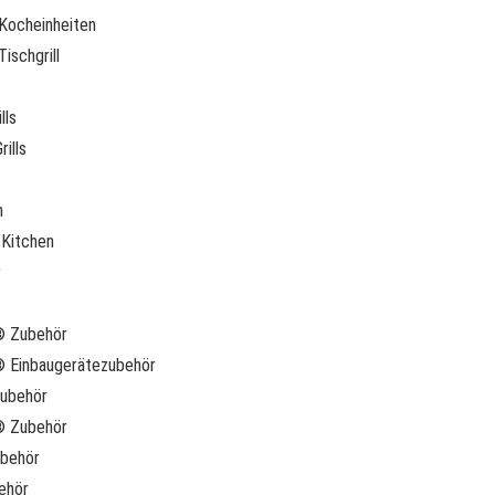
Kocheinheiten
ischgrill
lls
ills
n
Kitchen
r
® Zubehör
 Einbaugerätezubehör
ubehör
g® Zubehör
ubehör
behör