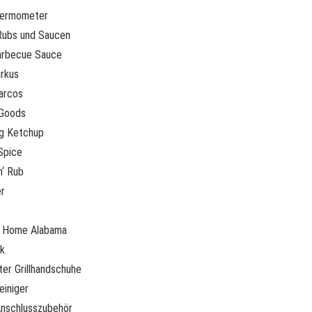
hermometer
Rubs und Saucen
arbecue Sauce
rkus
arcos
 Goods
g Ketchup
Spice
n‘ Rub
r
 Home Alabama
k
er Grillhandschuhe
einiger
nschlusszubehör