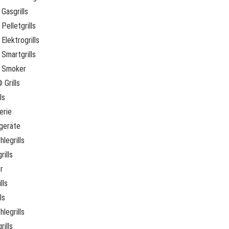
Gasgrills
Pelletgrills
Elektrogrills
Smartgrills
 Smoker
 Grills
ls
erie
geräte
legrills
rills
r
lls
ls
legrills
rills