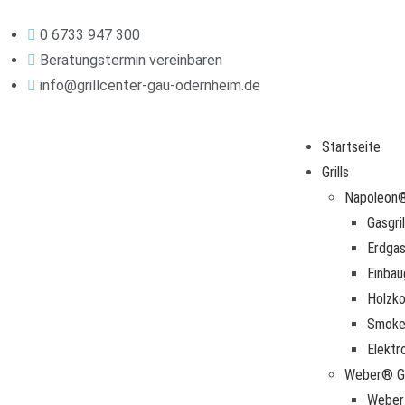
0 6733 947 300
Beratungstermin vereinbaren
info@grillcenter-gau-odernheim.de
Startseite
Grills
Napoleon® 
Gasgril
Erdgasg
Einbau
Holzkoh
Smoke
Elektro
Weber® Gr
Weber 