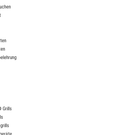
buchen
t
rten
ten
belehrung
Grills
ls
rills
geräte