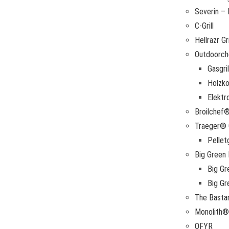
Severin – E
C-Grill
Hellrazr Gri
Outdoorche
Gasgril
Holzkoh
Elektro
Broilchef®
Traeger® G
Pelletg
Big Green 
Big Gr
Big G
The Bastar
Monolith® 
OFYR