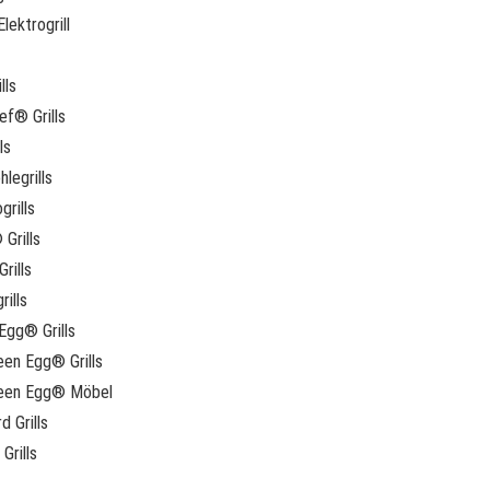
lektrogrill
lls
f® Grills
ls
legrills
grills
 Grills
rills
rills
Egg® Grills
een Egg® Grills
reen Egg® Möbel
d Grills
Grills