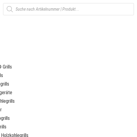
Grills
ls
rills
geräte
legrills
r
grills
ills
Holzkohlegrills