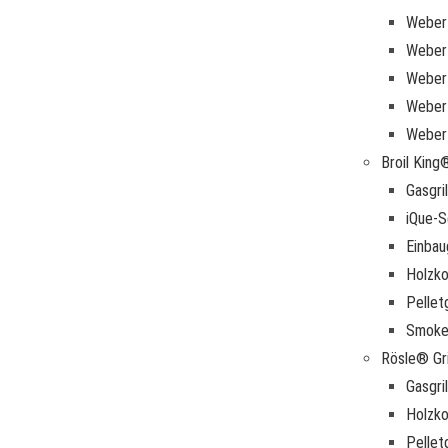
Weber 
Weber 
Weber 
Weber 
Weber
Broil King®
Gasgril
iQue-S
Einbau
Holzkoh
Pelletg
Smoke
Rösle® Gri
Gasgril
Holzkoh
Pelletg