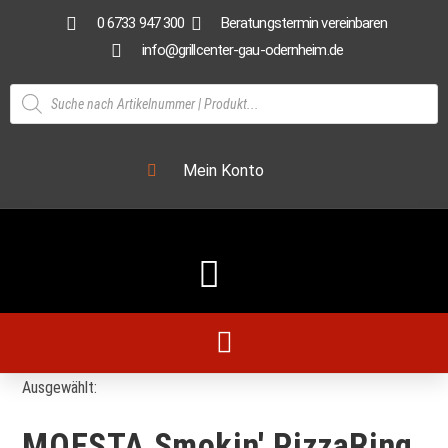
0 6733 947 300
Beratungstermin vereinbaren
info@grillcenter-gau-odernheim.de
Mein Konto
Ausgewählt:
MOESTA Smokin' PizzaRing