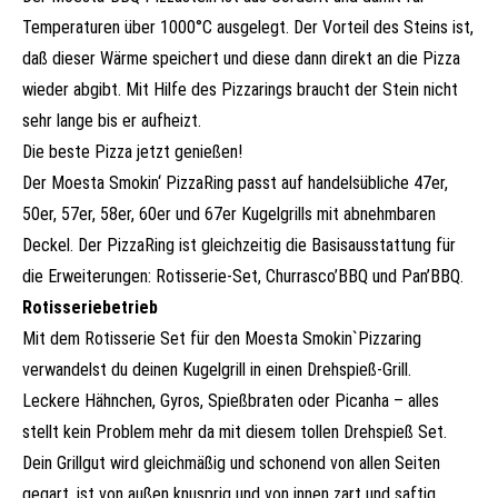
Temperaturen über 1000°C ausgelegt. Der Vorteil des Steins ist,
daß dieser Wärme speichert und diese dann direkt an die Pizza
wieder abgibt. Mit Hilfe des Pizzarings braucht der Stein nicht
sehr lange bis er aufheizt.
Die beste Pizza jetzt genießen!
Der Moesta Smokin‘ PizzaRing passt auf handelsübliche 47er,
50er, 57er, 58er, 60er und 67er Kugelgrills mit abnehmbaren
Deckel. Der PizzaRing ist gleichzeitig die Basisausstattung für
die Erweiterungen: Rotisserie-Set, Churrasco’BBQ und Pan’BBQ.
Rotisseriebetrieb
Mit dem Rotisserie Set für den Moesta Smokin`Pizzaring
verwandelst du deinen Kugelgrill in einen Drehspieß-Grill.
Leckere Hähnchen, Gyros, Spießbraten oder Picanha – alles
stellt kein Problem mehr da mit diesem tollen Drehspieß Set.
Dein Grillgut wird gleichmäßig und schonend von allen Seiten
gegart, ist von außen knusprig und von innen zart und saftig.