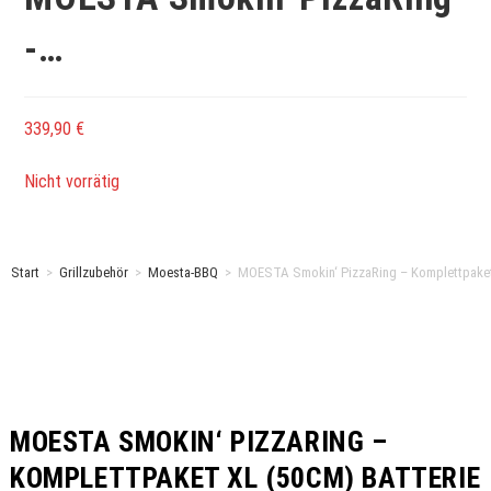
-…
339,90
€
Nicht vorrätig
Start
>
Grillzubehör
>
Moesta-BBQ
>
MOESTA Smokin‘ PizzaRing – Komplettpaket 
MOESTA SMOKIN‘ PIZZARING –
KOMPLETTPAKET XL (50CM) BATTERIE