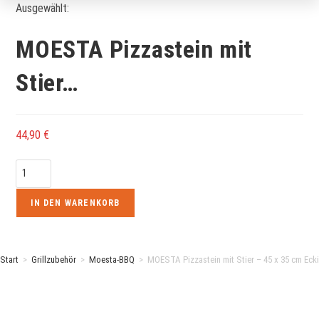
Ausgewählt:
MOESTA Pizzastein mit
Stier…
44,90
€
MOESTA
Pizzastein
mit
IN DEN WARENKORB
Stier
-
45
Start
>
Grillzubehör
>
Moesta-BBQ
>
MOESTA Pizzastein mit Stier – 45 x 35 cm Eck
x
35
cm