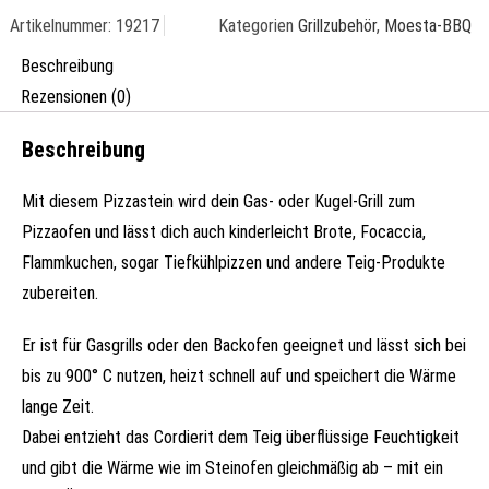
Stier
Artikelnummer:
19217
Kategorien
Grillzubehör
,
Moesta-BBQ
-
45
Beschreibung
x
Rezensionen (0)
35
cm
Beschreibung
Eckig
Menge
Mit diesem Pizzastein wird dein Gas- oder Kugel-Grill zum
Pizzaofen und lässt dich auch kinderleicht Brote, Focaccia,
Flammkuchen, sogar Tiefkühlpizzen und andere Teig-Produkte
zubereiten.
Er ist für Gasgrills oder den Backofen geeignet und lässt sich bei
bis zu 900° C nutzen, heizt schnell auf und speichert die Wärme
lange Zeit.
Dabei entzieht das Cordierit dem Teig überflüssige Feuchtigkeit
und gibt die Wärme wie im Steinofen gleichmäßig ab – mit ein