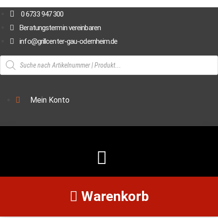
Zum
0 6733 947 300
Inhalt
Beratungstermin vereinbaren
springen
info@grillcenter-gau-odernheim.de
Products
search
Mein Konto
Warenkorb