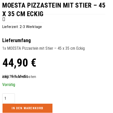
Eckig
MOESTA PIZZASTEIN MIT STIER – 45
Menge
X 35 CM ECKIG
Lieferzeit:
2-3 Werktage
Lieferumfang
1x MOESTA Pizzastein mit Stier – 45 x 35 cm Eckig
44,90
€
inkl. 19 % MwSt.
zzgl.
Versandkosten
Vorrätig
MOESTA
Pizzastein
IN DEN WARENKORB
mit