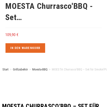
MOESTA Churrasco'BBQ -
Set…
109,90
€
IN DEN WARENKORB
Start
>
Grillzubehör
>
Moesta-BBQ
>
MOESTA Churrasco’BBQ – Set für Smokin’Piz
MOESTA CHURRASCO’BBQ – SET FÜR