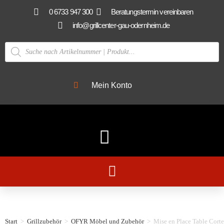
0 6733 947 300
Beratungstermin vereinbaren
info@grillcenter-gau-odernheim.de
Mein Konto
Start
>
Grillzubehör
>
OFYR Möbel und Zubehör
>
Mise en Place Table Cor