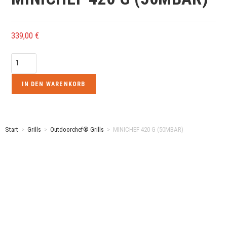
339,00
€
IN DEN WARENKORB
Start
>
Grills
>
Outdoorchef® Grills
>
MINICHEF 420 G (50MBAR)