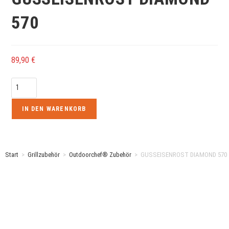
570
89,90
€
IN DEN WARENKORB
Start
>
Grillzubehör
>
Outdoorchef® Zubehör
>
GUSSEISENROST DIAMOND 570