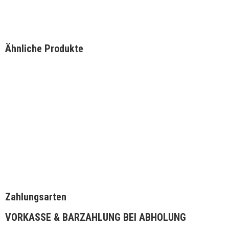
Ähnliche Produkte
Schnellansicht
Schnellansicht
OutdoorCHEF Blazinglas XL
OutdoorCHEF Blaz
129,00
€
99,95
€
IN DEN WARENKORB
IN DEN WAREN
Zahlungsarten
VORKASSE & BARZAHLUNG BEI ABHOLUNG