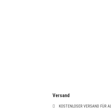
Schnellansicht
Schnellansicht
Schnellansicht
inglas
Schnellansicht
OutdoorChef Davos-Serie Ausziehtisch
KORB
89,90
€
IN DEN WARENKORB
Versand
KOSTENLOSER VERSAND FÜR AL