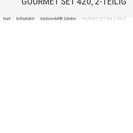
GOURMET SET 420, 2-TEILIG
Start
>
Grillzubehör
>
Outdoorchef® Zubehör
>
GOURMET SET 420, 2-TEILIG