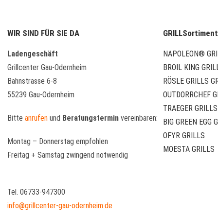
WIR SIND FÜR SIE DA
GRILLSortiment
Ladengeschäft
NAPOLEON® GRI
Grillcenter Gau-Odernheim
BROIL KING GRIL
Bahnstrasse 6-8
RÖSLE GRILLS G
55239 Gau-Odernheim
OUTDORRCHEF G
TRAEGER GRILLS
Bitte
anrufen
und
Beratungstermin
vereinbaren:
BIG GREEN EGG 
OFYR GRILLS
Montag – Donnerstag empfohlen
MOESTA GRILLS
Freitag + Samstag zwingend notwendig
Tel. 06733-947300
info@grillcenter-gau-odernheim.de