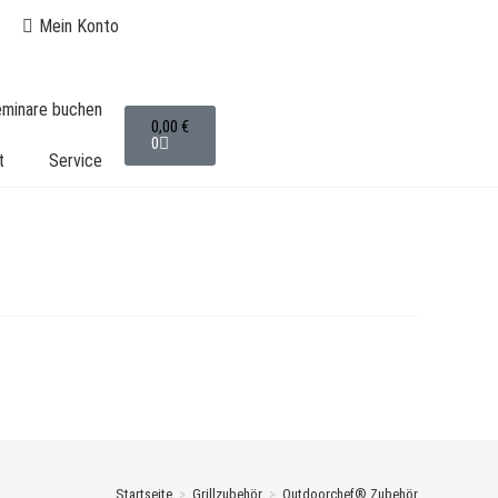
Mein Konto
seminare buchen
0,00
€
0
t
Service
Startseite
>
Grillzubehör
>
Outdoorchef® Zubehör