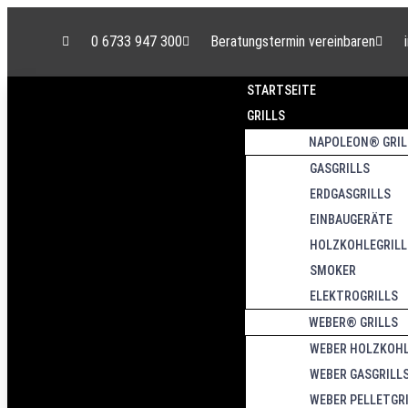
0 6733 947 300
Beratungstermin vereinbaren
STARTSEITE
GRILLS
NAPOLEON® GRIL
GASGRILLS
ERDGASGRILLS
EINBAUGERÄTE
HOLZKOHLEGRILL
SMOKER
ELEKTROGRILLS
WEBER® GRILLS
WEBER HOLZKOHL
WEBER GASGRILL
WEBER PELLETGR