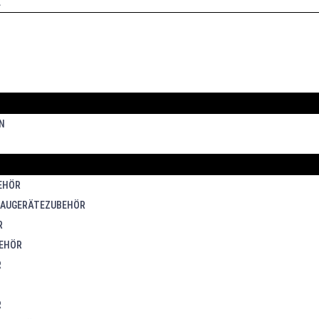
L
N
EHÖR
BAUGERÄTEZUBEHÖR
R
BEHÖR
R
R