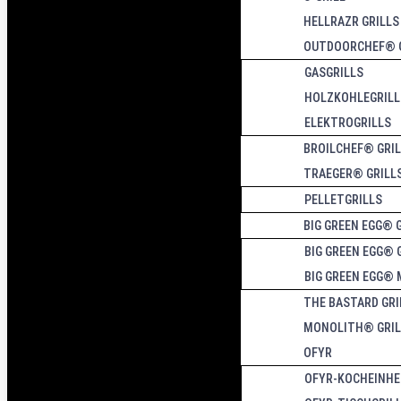
HELLRAZR GRILLS
OUTDOORCHEF® G
GASGRILLS
HOLZKOHLEGRILL
ELEKTROGRILLS
BROILCHEF® GRI
TRAEGER® GRILL
PELLETGRILLS
BIG GREEN EGG® 
BIG GREEN EGG® 
BIG GREEN EGG®
THE BASTARD GRI
MONOLITH® GRIL
OFYR
OFYR-KOCHEINHE