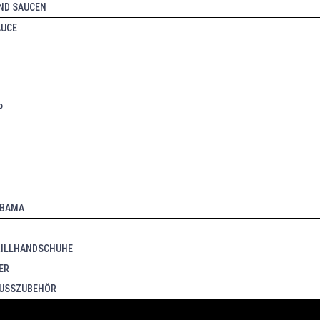
ND SAUCEN
AUCE
P
ABAMA
RILLHANDSCHUHE
ER
LUSSZUBEHÖR