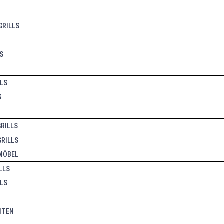
RILLS
S
LLS
S
GRILLS
GRILLS
 MÖBEL
LLS
LS
ITEN