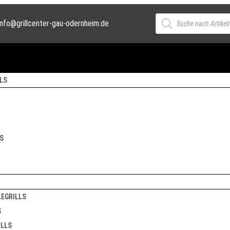
info@grillcenter-gau-odernheim.de
LS
S
EGRILLS
S
ILLS