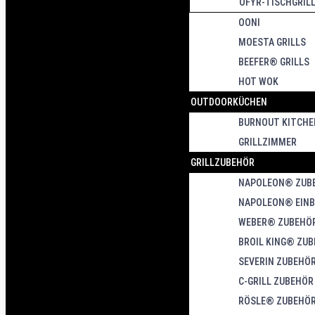
OFYR-TISCHGRIL
OONI
MOESTA GRILLS
BEEFER® GRILLS
HOT WOK
OUTDOORKÜCHEN
BURNOUT KITCHE
GRILLZIMMER
GRILLZUBEHÖR
NAPOLEON® ZUB
NAPOLEON® EIN
WEBER® ZUBEHÖ
BROIL KING® ZU
SEVERIN ZUBEHÖ
C-GRILL ZUBEHÖR
RÖSLE® ZUBEHÖ