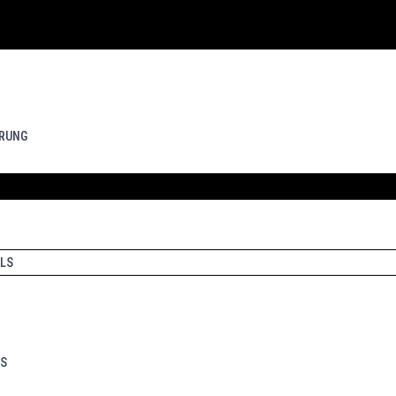
RUNG
LS
LS