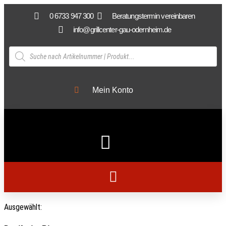
0 6733 947 300
Beratungstermin vereinbaren
info@grillcenter-gau-odernheim.de
Mein Konto
Ausgewählt: