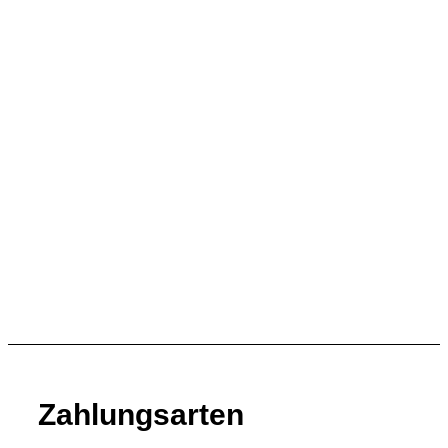
In den Warenkorb
Schnellansicht
Schnellansicht
Petromax Brennbock
249,00
€
In den Warenkorb
Schnellansicht
Schnellansicht
Transporttasche für Grill- und Feuerschale fs48
29,99
€
In den Warenkorb
Zahlungsarten