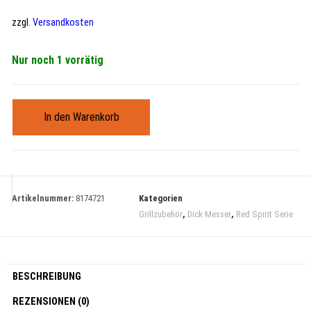
zzgl.
Versandkosten
Nur noch 1 vorrätig
In den Warenkorb
Artikelnummer:
8174721
Kategorien
Grillzubehör
,
Dick Messer
,
Red Spirit Serie
BESCHREIBUNG
REZENSIONEN (0)