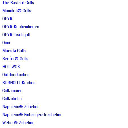
The Bastard Grills
Monolith® Grills
OFYR
OFYR-Kocheinheiten
OFYR-Tischgrill
Ooni
Moesta Grills
Beefer® Grills
HOT WOK
Outdoorküchen
BURNOUT Kitchen
Grillzimmer
Grillzubehör
Napoleon® Zubehör
Napoleon® Einbaugerätezubehör
Weber® Zubehör