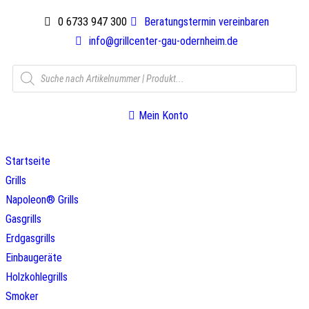
0 6733 947 300
Beratungstermin vereinbaren
info@grillcenter-gau-odernheim.de
Mein Konto
Startseite
Grills
Napoleon® Grills
Gasgrills
Erdgasgrills
Einbaugeräte
Holzkohlegrills
Smoker