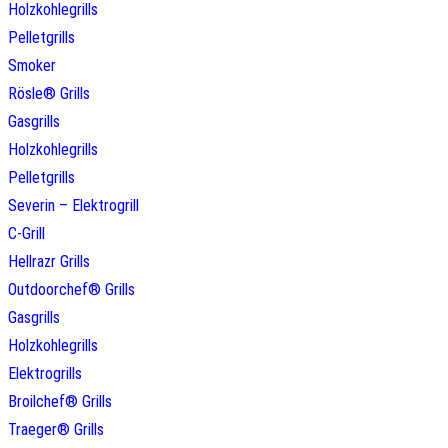
Holzkohlegrills
Pelletgrills
Smoker
Rösle® Grills
Gasgrills
Holzkohlegrills
Pelletgrills
Severin – Elektrogrill
C-Grill
Hellrazr Grills
Outdoorchef® Grills
Gasgrills
Holzkohlegrills
Elektrogrills
Broilchef® Grills
Traeger® Grills