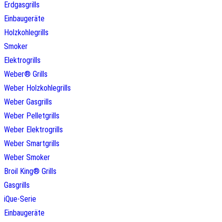
Erdgasgrills
Einbaugeräte
Holzkohlegrills
Smoker
Elektrogrills
Weber® Grills
Weber Holzkohlegrills
Weber Gasgrills
Weber Pelletgrills
Weber Elektrogrills
Weber Smartgrills
Weber Smoker
Broil King® Grills
Gasgrills
iQue-Serie
Einbaugeräte