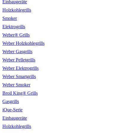
Einbaugeräte
Holzkohlegrills
Smoker
Elektrogrills
Weber® Grills
Weber Holzkohlegrills
Weber Gasgrills
Weber Pelletgrills
Weber Elektrogrills
Weber Smartgrills
Weber Smoker
Broil King® Grills
Gasgrills
iQue-Serie
Einbaugeräte
Holzkohlegrills