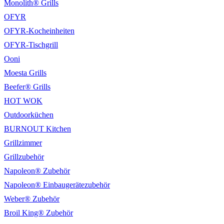
Monolith® Grills
OFYR
OFYR-Kocheinheiten
OFYR-Tischgrill
Ooni
Moesta Grills
Beefer® Grills
HOT WOK
Outdoorküchen
BURNOUT Kitchen
Grillzimmer
Grillzubehör
Napoleon® Zubehör
Napoleon® Einbaugerätezubehör
Weber® Zubehör
Broil King® Zubehör