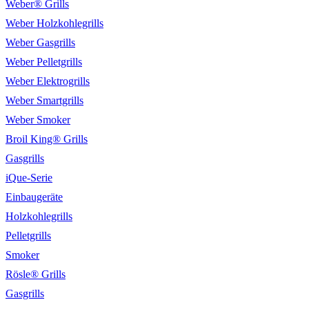
Weber® Grills
Weber Holzkohlegrills
Weber Gasgrills
Weber Pelletgrills
Weber Elektrogrills
Weber Smartgrills
Weber Smoker
Broil King® Grills
Gasgrills
iQue-Serie
Einbaugeräte
Holzkohlegrills
Pelletgrills
Smoker
Rösle® Grills
Gasgrills