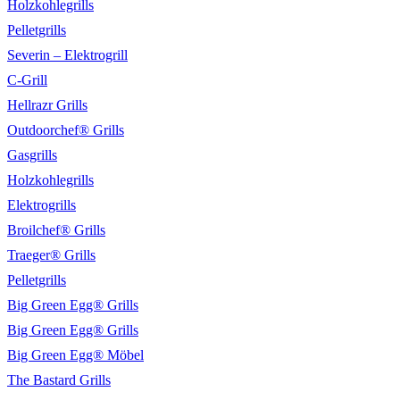
Holzkohlegrills
Pelletgrills
Severin – Elektrogrill
C-Grill
Hellrazr Grills
Outdoorchef® Grills
Gasgrills
Holzkohlegrills
Elektrogrills
Broilchef® Grills
Traeger® Grills
Pelletgrills
Big Green Egg® Grills
Big Green Egg® Grills
Big Green Egg® Möbel
The Bastard Grills