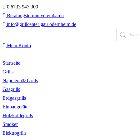
Zum
0 6733 947 300
Inhalt
Beratungstermin vereinbaren
springen
info@grillcenter-gau-odernheim.de
Products
search
Mein Konto
Startseite
Grills
Napoleon® Grills
Gasgrills
Erdgasgrills
Einbaugeräte
Holzkohlegrills
Smoker
Elektrogrills