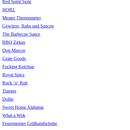
Red Spirit Serie
HORL
Meater Thermometer
Gewürze, Rubs und Saucen
The Barbecue Sauce
BBQ Zirkus
Don Marcos
Grate Goods
Fucking Ketchup
Royal Spice
Rock ’n‘ Rub
Traeger
Dollie
Sweet Home Alabama
What a Wok
Feuermeister Grillhandschuhe