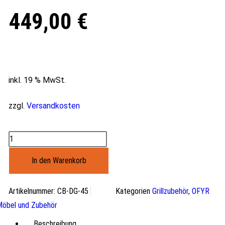
449,00
€
inkl. 19 % MwSt.
zzgl.
Versandkosten
In den Warenkorb
Artikelnummer:
CB-DG-45
Kategorien
Grillzubehör
,
OFYR
öbel und Zubehör
Beschreibung