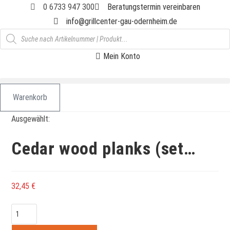
Zum
0 6733 947 300
Beratungstermin vereinbaren
Inhalt
info@grillcenter-gau-odernheim.de
springen
Products
search
Mein Konto
Warenkorb
Ausgewählt:
Cedar wood planks (set…
32,45
€
Cedar
wood