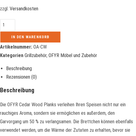
zzgl.
Versandkosten
Cedar
wood
IN DEN WARENKORB
planks
(set
Artikelnummer:
OA-CW
of
Kategorien
Grillzubehör
,
OFYR Möbel und Zubehör
3)
Menge
Beschreibung
Rezensionen (0)
Beschreibung
Die OFYR Cedar Wood Planks verleihen Ihren Speisen nicht nur ein
rauchiges Aroma, sondern sie ermöglichen es außerdem, den
Garvorgang um 50 % zu verlangsamen. Die Brettchen können ebenfalls
verwendet werden, um die Wärme der Zutaten zu erhalten, bevor sie