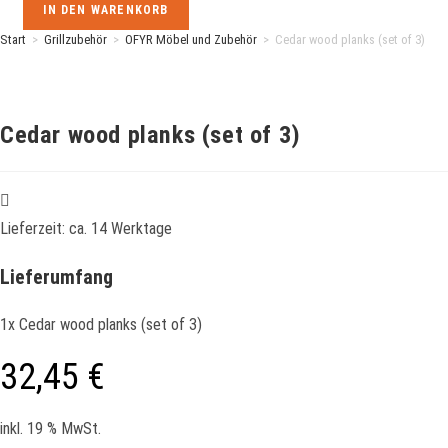
planks
IN DEN WARENKORB
(set
Start
>
Grillzubehör
>
OFYR Möbel und Zubehör
>
Cedar wood planks (set of 3)
of
3)
Menge
Cedar wood planks (set of 3)
Lieferzeit:
ca. 14 Werktage
Lieferumfang
1x Cedar wood planks (set of 3)
32,45
€
inkl. 19 % MwSt.