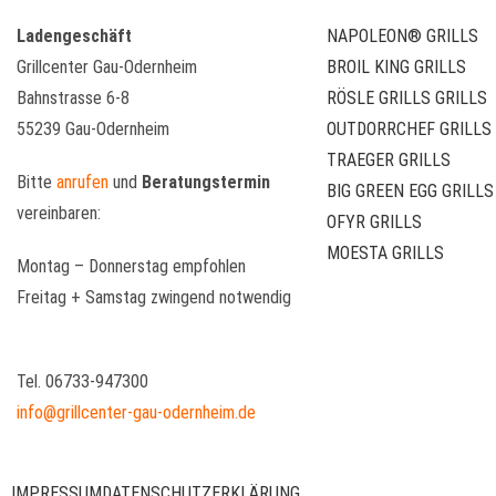
Ladengeschäft
NAPOLEON® GRILLS
Grillcenter Gau-Odernheim
BROIL KING GRILLS
Bahnstrasse 6-8
RÖSLE GRILLS GRILLS
55239 Gau-Odernheim
OUTDORRCHEF GRILLS
TRAEGER GRILLS
Bitte
anrufen
und
Beratungstermin
BIG GREEN EGG GRILLS
vereinbaren:
OFYR GRILLS
MOESTA GRILLS
Montag – Donnerstag empfohlen
Freitag + Samstag zwingend notwendig
Tel. 06733-947300
info@grillcenter-gau-odernheim.de
IMPRESSUM
DATENSCHUTZERKLÄRUNG