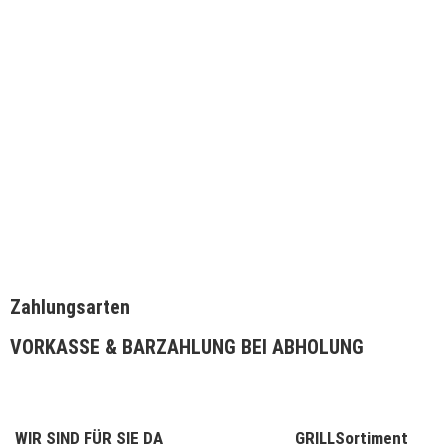
Beefer
Beefer
XL / Chef
XL / XL
Chef
59,00
€
48,00
€
IN DEN
WARENKORB
WEITERLESEN
Zahlungsarten
VORKASSE & BARZAHLUNG BEI ABHOLUNG
WIR SIND FÜR SIE DA
GRILLSortiment