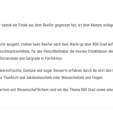
er einmal ein Steak aus dem Beefer gegessen hat, ist dem kleinen, eckig
Puste ausgeht, stehen beim Beefer nach dem Warm-up über 800 Grad auf
Geschmackserlebnis, für das Fleischliebhaber die besten Steakhäuser d
 Röstaromen und Gargrade in Perfektion.
 Meeresfrüchte, Gemüse und sogar Desserts erfahren durch ihn erst den b
ie Thunfisch und Jakobsmuscheln oder Wassermelone und Feigen.
ertem und Wissenschaftlichem rund um das Thema 800 Grad sowie einer