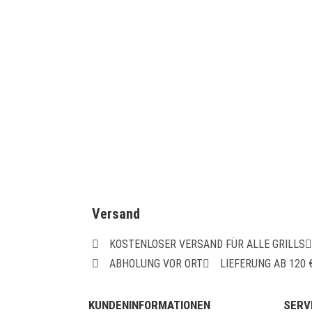
Beefer
Gastrosc
hale 2/3
für
Beefer
XL / XL
Chef
18,00
€
IN DEN
WARENKORB
Versand
KOSTENLOSER VERSAND FÜR ALLE GRILLS
ABHOLUNG VOR ORT
LIEFERUNG AB 120
KUNDENINFORMATIONEN
SERV