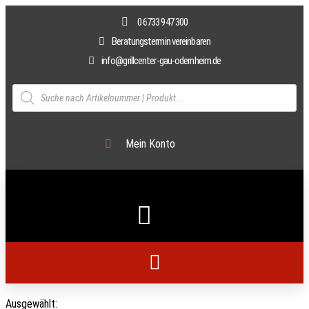
0 6733 947 300
Beratungstermin vereinbaren
info@grillcenter-gau-odernheim.de
Mein Konto
Ausgewählt: