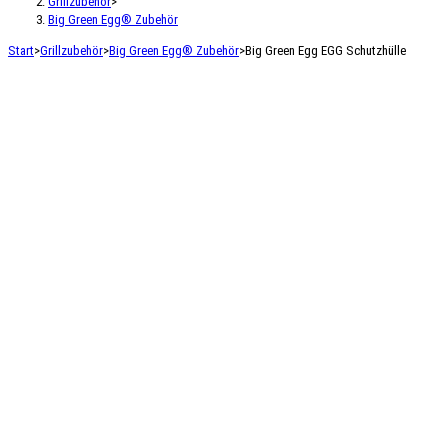
Grillzubehör
>
Big Green Egg® Zubehör
Start
>
Grillzubehör
>
Big Green Egg® Zubehör
>
Big Green Egg EGG Schutzhülle