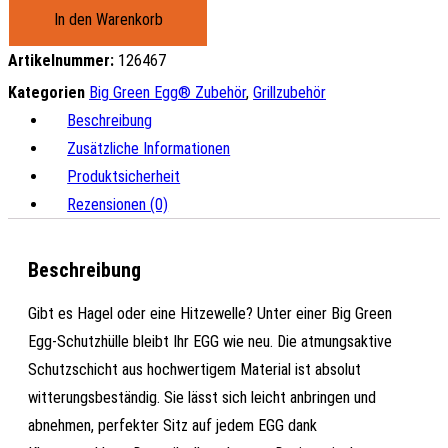
Big
In den Warenkorb
Green
Artikelnummer:
126467
Egg
EGG
Kategorien
Big Green Egg® Zubehör
,
Grillzubehör
Schutzhülle
Beschreibung
Menge
Zusätzliche Informationen
Produktsicherheit
Rezensionen (0)
Beschreibung
Gibt es Hagel oder eine Hitzewelle? Unter einer Big Green
Egg-Schutzhülle bleibt Ihr EGG wie neu. Die atmungsaktive
Schutzschicht aus hochwertigem Material ist absolut
witterungsbeständig. Sie lässt sich leicht anbringen und
abnehmen, perfekter Sitz auf jedem EGG dank