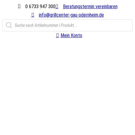
Zum
0 6733 947 300
Beratungstermin vereinbaren
Inhalt
info@grillcenter-gau-odernheim.de
Products
springen
search
Mein Konto