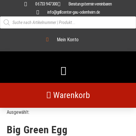
Zum
0 6733 947 300
Beratungstermin vereinbaren
Inhalt
info@grillcenter-gau-odernheim.de
springen
Products
search
Mein Konto
Warenkorb
Ausgewählt:
Big Green Egg