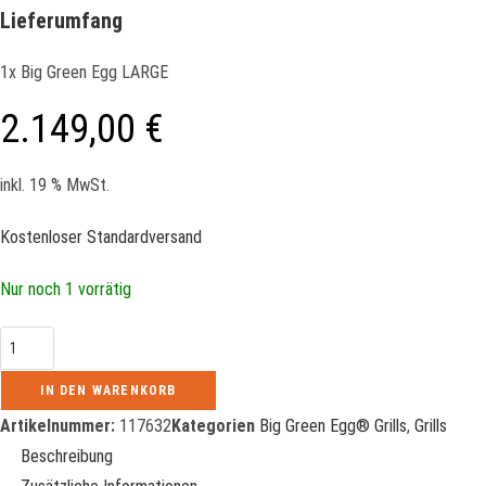
Lieferumfang
1x Big Green Egg LARGE
2.149,00
€
inkl. 19 % MwSt.
Kostenloser Standardversand
Nur noch 1 vorrätig
Big
Green
IN DEN WARENKORB
Egg
LARGE
Artikelnummer:
117632
Kategorien
Big Green Egg® Grills
,
Grills
Menge
Beschreibung