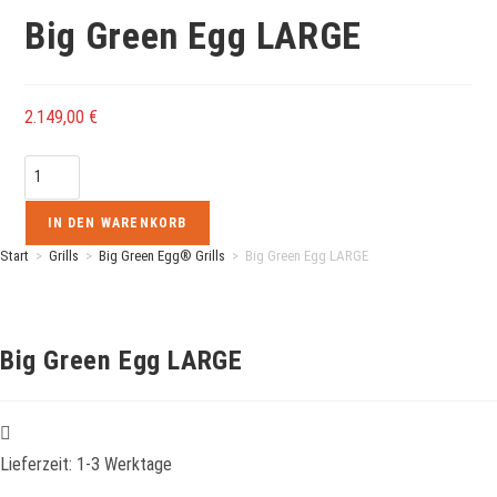
Big Green Egg LARGE
2.149,00
€
Big
Green
Egg
IN DEN WARENKORB
LARGE
Start
>
Grills
>
Big Green Egg® Grills
>
Big Green Egg LARGE
Menge
Big Green Egg LARGE
Lieferzeit:
1-3 Werktage