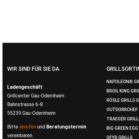
WIR SIND FÜR SIE DA
GRILLSORT
NAPOLEON® GR
Ladengeschäft
BROIL KING GRI
Grillcenter Gau-Odernheim
RÖSLE GRILLS G
Bahnstrasse 6-8
OUTDORRCHEF 
55239 Gau-Odernheim
TRAEGER GRILL
Bitte
anrufen
und
Beratungstermin
BIG GREEN EGG
vereinbaren:
OFYR GRILLS