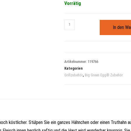
Vorrätig
In den Wa
Artikelnummer:
119766
Kategorien
Grillzubehör
,
Big Green Egg® Zubehör
och köstlicher. Stülpen Sie ein ganzes Hähnchen oder einen Truthahn au
s Fleisch innen herrlich saftig und die Haut wird wunderbar knusprig. 