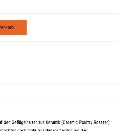
renkorb
f den Geflügelhalter aus Keramik (Ceramic Poultry Roaster).
Sie möchten noch mehr Geschmack? Füllen Sie das