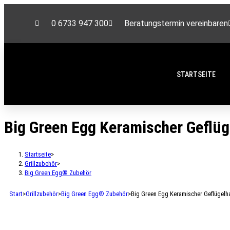
0 6733 947 300
Beratungstermin vereinbaren
STARTSEITE
Big Green Egg Keramischer Geflüg
Startseite
>
Grillzubehör
>
Big Green Egg® Zubehör
Start
>
Grillzubehör
>
Big Green Egg® Zubehör
>
Big Green Egg Keramischer Geflügelh