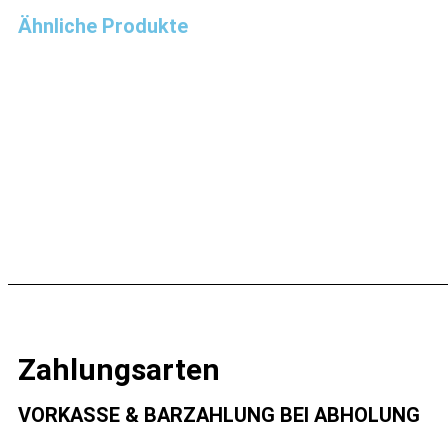
Ähnliche Produkte
Digitales Thermometer mit Flaschenöffner
Diamond-Coated N
49,00
€
22,37
€
In den Warenkorb
In den Warenk
Zahlungsarten
VORKASSE & BARZAHLUNG BEI ABHOLUNG