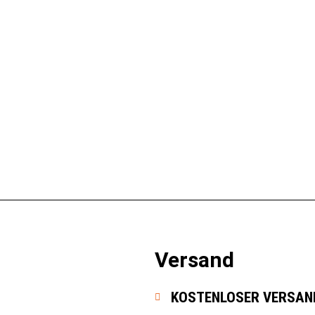
ylon Bristle Grid Scrubber
The Original Looft Lighter II / Looftl
149,99
€
orb
In den Warenkorb
Versand
KOSTENLOSER VERSAND