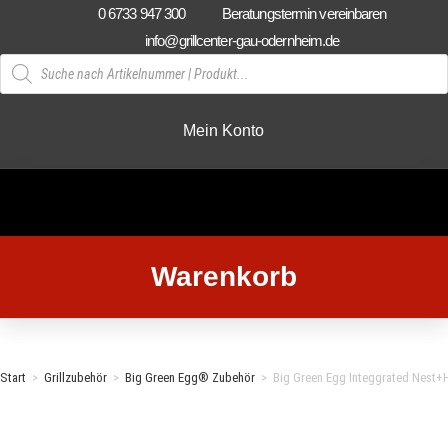
Zum
0 6733 947 300
Beratungstermin vereinbaren
Inhalt
info@grillcenter-gau-odernheim.de
springen
Products
search
Mein Konto
Warenkorb
Start
>
Grillzubehör
>
Big Green Egg® Zubehör
>
Big Green Egg Integgrated Nest+