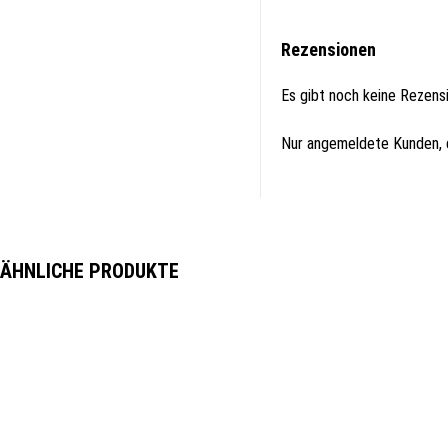
Rezensionen
Es gibt noch keine Rezens
Nur angemeldete Kunden, d
ÄHNLICHE PRODUKTE
The Original Looft Lighter II / Looftlighter 2
Digitales Thermom