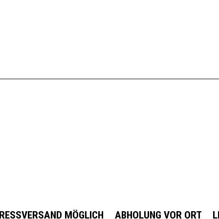
22,37
€
rb
In den Warenkorb
RESSVERSAND MÖGLICH
ABHOLUNG VOR ORT
L