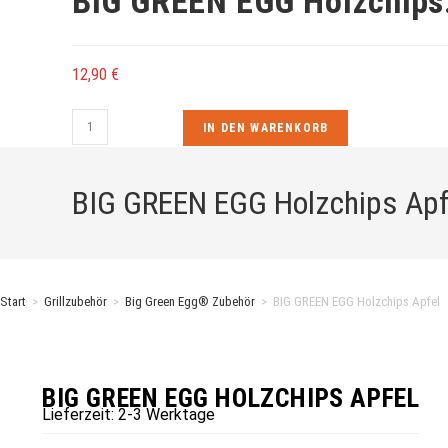
BIG GREEN EGG Holzchip
12,90
€
BIG
IN DEN WARENKORB
GREEN
EGG
BIG GREEN EGG Holzchips Apf
Holzchips
Apfel
Menge
Start
>
Grillzubehör
>
Big Green Egg® Zubehör
>
BIG GREEN EGG Holzchips Apfel
BIG GREEN EGG HOLZCHIPS APFEL
Lieferzeit:
2-3 Werktage