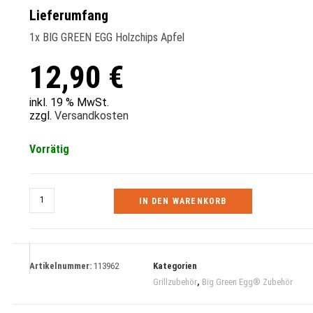
Lieferumfang
1x BIG GREEN EGG Holzchips Apfel
12,90
€
inkl. 19 % MwSt.
zzgl.
Versandkosten
Vorrätig
BIG
IN DEN WARENKORB
GREEN
EGG
Holzchips
Apfel
Artikelnummer:
113962
Kategorien
Grillzubehör
,
Big Green Egg® Zubehör
Menge