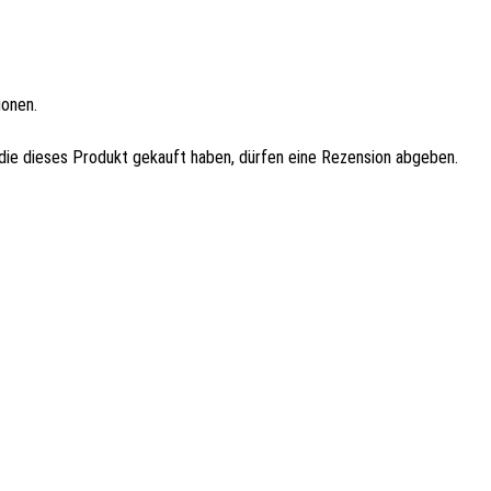
ionen.
ie dieses Produkt gekauft haben, dürfen eine Rezension abgeben.
eter mit Flaschenöffner
Diamond-Coated Nylon Bristle Grid Scr