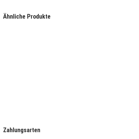
Ähnliche Produkte
Schnellansicht
Schnellansicht
Schnellansicht
Schnellansicht
Digitales Thermometer mit Flaschenöffner
Diamond-Coated Nylon Br
Scrubber
49,00
€
22,37
€
IN DEN WARENKORB
IN DEN WARENKORB
Zahlungsarten