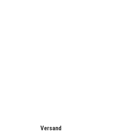
Schnellansicht
Schnellansicht
istle Grid
The Original Looft Lighter II / Looftlighter
2
149,99
€
IN DEN WARENKORB
Versand