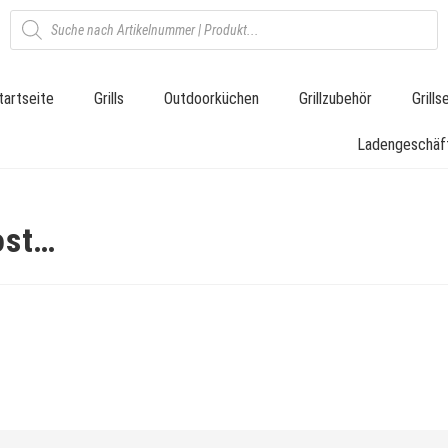
tartseite
Grills
Outdoorküchen
Grillzubehör
Grill
Ladengeschäf
ost…