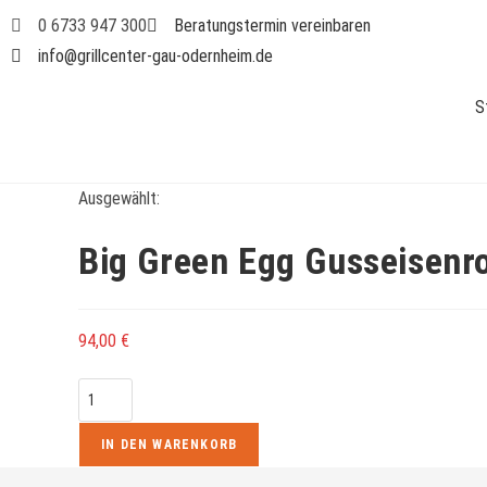
0 6733 947 300
Beratungstermin vereinbaren
info@grillcenter-gau-odernheim.de
S
Ausgewählt:
Big Green Egg Gusseisenr
94,00
€
IN DEN WARENKORB