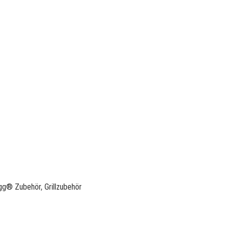
Egg® Zubehör
,
Grillzubehör