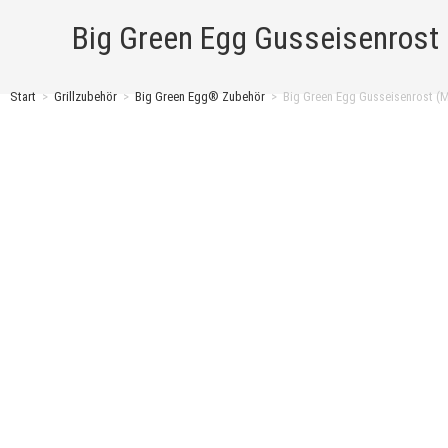
Big Green Egg Gusseisenrost
Start
>
Grillzubehör
>
Big Green Egg® Zubehör
>
Big Green Egg Gusseisenrost (