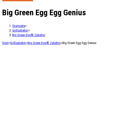
Egg
Egg
Big Green Egg Egg Genius
Genius
Menge
Startseite
>
Grillzubehör
>
Big Green Egg® Zubehör
Start
>
Grillzubehör
>
Big Green Egg® Zubehör
>
Big Green Egg Egg Genius