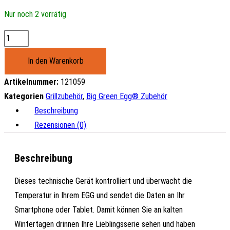
Nur noch 2 vorrätig
Big
Green
In den Warenkorb
Egg
Egg
Artikelnummer:
121059
Genius
Kategorien
Grillzubehör
,
Big Green Egg® Zubehör
Menge
Beschreibung
Rezensionen (0)
Beschreibung
Dieses technische Gerät kontrolliert und überwacht die
Temperatur in Ihrem EGG und sendet die Daten an Ihr
Smartphone oder Tablet. Damit können Sie an kalten
Wintertagen drinnen Ihre Lieblingsserie sehen und haben