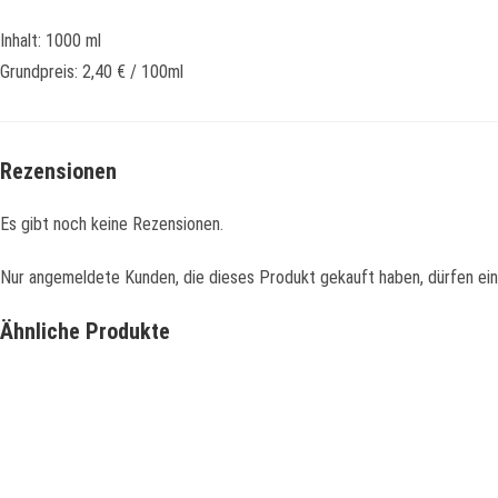
Inhalt: 1000 ml
Grundpreis: 2,40 € / 100ml
Rezensionen
Es gibt noch keine Rezensionen.
Nur angemeldete Kunden, die dieses Produkt gekauft haben, dürfen ei
Ähnliche Produkte
Schnellansicht
Schnellansicht
Beefer Abdeckhaube für Beefer XL / Chef
59,00
€