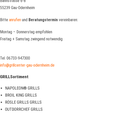
Bahnstrasse 6-8
55239 Gau-Odernheim
Bitte
anrufen
und
Beratungstermin
vereinbaren:
Montag – Donnerstag empfohlen
Freitag + Samstag zwingend notwendig
Tel. 06733-947300
info@grillcenter-gau-odernheim.de
GRILLSortiment
NAPOLEON® GRILLS
BROIL KING GRILLS
RÖSLE GRILLS GRILLS
OUTDORRCHEF GRILLS