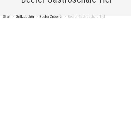
Start
>
Grillzubehör
>
Beefer Zubehör
>
Beefer Gastroschale Tief