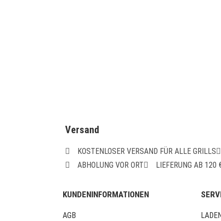
Schnellansicht
eefer XL / Chef
Beefer Grillrost für Beefer XL / XL Chef
48,00
€
WEITERLESEN
Versand
KOSTENLOSER VERSAND FÜR ALLE GRILLS
ABHOLUNG VOR ORT
LIEFERUNG AB 120
KUNDENINFORMATIONEN
SERV
AGB
LADE