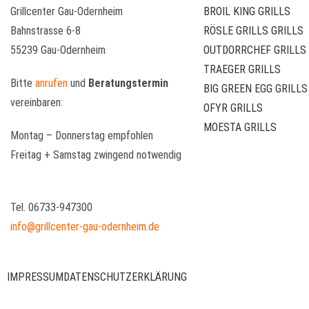
Grillcenter Gau-Odernheim
BROIL KING GRILLS
Bahnstrasse 6-8
RÖSLE GRILLS GRILLS
55239 Gau-Odernheim
OUTDORRCHEF GRILLS
TRAEGER GRILLS
Bitte
anrufen
und
Beratungstermin
BIG GREEN EGG GRILLS
vereinbaren:
OFYR GRILLS
MOESTA GRILLS
Montag – Donnerstag empfohlen
Freitag + Samstag zwingend notwendig
Tel. 06733-947300
info@grillcenter-gau-odernheim.de
IMPRESSUM
DATENSCHUTZERKLÄRUNG