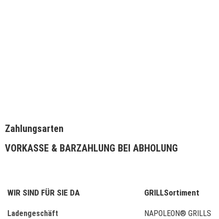
Schnellansicht
Schnellansicht
Beefer Gastroschale 2/3 für Beefer XL / XL
Beefer Abdeckhaube für B
Chef
59,00
€
18,00
€
IN DEN WARENKORB
IN DEN WARENKORB
Zahlungsarten
VORKASSE & BARZAHLUNG BEI ABHOLUNG
WIR SIND FÜR SIE DA
GRILLSortiment
Ladengeschäft
NAPOLEON® GRILLS