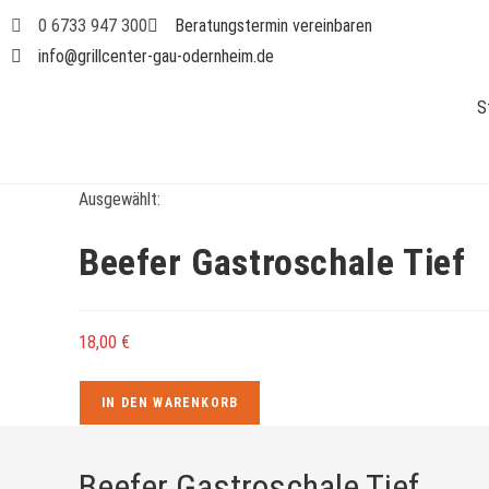
0 6733 947 300
Beratungstermin vereinbaren
info@grillcenter-gau-odernheim.de
S
Ausgewählt:
Beefer Gastroschale Tief
18,00
€
IN DEN WARENKORB
Beefer Gastroschale Tief